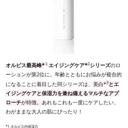
１
2
オルビス最高峰*
エイジングケア*
シリーズ
のロ
ーションが第2位に。年齢とともにお悩みが複合的
3
になることに着目した同シリーズは、
美白*
とエ
イジングケアと保湿力を兼ね備えるマルチなアプ
ローチ
が特徴。
あれもこれも一度にケアしたい、
わがままな大人の肌にぴったり！
*1 オルビス内保湿力