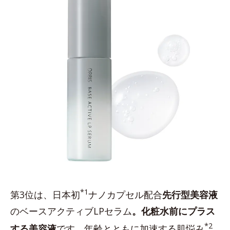
*1
第3位は、日本初
ナノカプセル配合
先行型美容液
のベースアクティブLPセラム
。化粧水前にプラス
*2
する美容液
です。年齢とともに加速する肌悩み