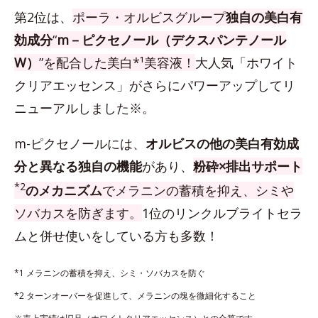
第2位は、
ポーラ・オルビスグループ
独自の美白有
効成分
“
m－ピクセノール（デクスパンテノール
W）
”を配合した美白*¹美容液！
大人気「ホワイト
クリアエッセンス」がさらにパワーアップしてリ
ニューアルしました※。
m-ピクセノールには、
オルビスの他の美白有効成
分と異なる独自の機能
があり、
粉砕×排出サポート
*2
のメカニズム
でメラニンの蓄積を抑え、シミや
ソバカスを防ぎます。
1位のリンクルブライトセラ
ムと併せ使いをしている方も多数！
*1 メラニンの蓄積を抑え、シミ・ソバカスを防ぐ
*2 ターンオーバーを促進して、メラニンの塊を微細化すること