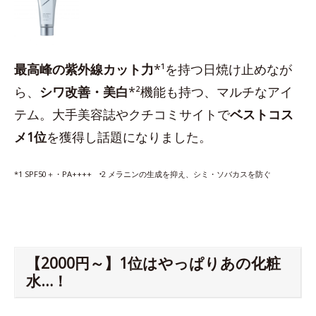
最高峰の紫外線カット力
*¹を持つ日焼け止めなが
ら、
シワ改善・美白
*²機能も持つ、マルチなアイ
テム。大手美容誌やクチコミサイトで
ベストコス
メ1位
を獲得し話題になりました。
*1 SPF50＋・PA++++ ⁺2 メラニンの生成を抑え、シミ・ソバカスを防ぐ
【2000円～】1位はやっぱりあの化粧
水…！