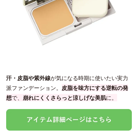
汗・皮脂や紫外線
が気になる時期に使いたい実力
派ファンデーション。
皮脂を味方にする逆転の発
想
で、
崩れにくくさらっと涼しげな美肌
に。