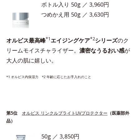
ボトル入り 50g ／ 3,960円
つめかえ用 50g ／ 3,630円
*1
*2
オルビス最高峰
エイジングケア
シリーズ
のク
リームモイスチャライザー。
濃密なうるおい感
が
大人の肌に嬉しい。
*1 オルビス内保湿力 *2 年齢に応じたお手入れのこと
第5位
オルビス リンクルブライトUVプロテクター
（医薬部外
品）
50g ／ 3,850円