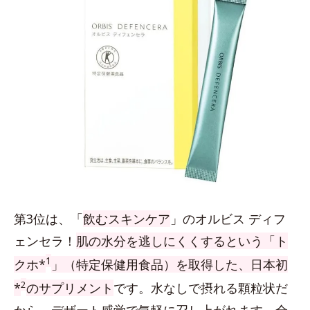
第3位は、「
飲むスキンケア
」のオルビス ディフ
ェンセラ！
肌の水分を逃しにくくするという「ト
1
クホ*
」（特定保健用食品）を取得した、日本初
2
*
のサプリメント
です。水なしで摂れる顆粒状だ
から、デザート感覚で気軽に召し上がれます。全