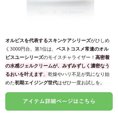
オルビスを代表するスキンケアシリーズ
がひしめ
く3000円台。第1位は、
ベストコスメ常連のオル
ビスユーシリーズ
のモイスチャライザー！
高密着
の水感ジェルクリームが、みずみずしく濃密なう
るおいを叶えます
。
乾燥やハリ不足が気になり始
めた
初期エイジング世代
はぜひ一度お試しを。