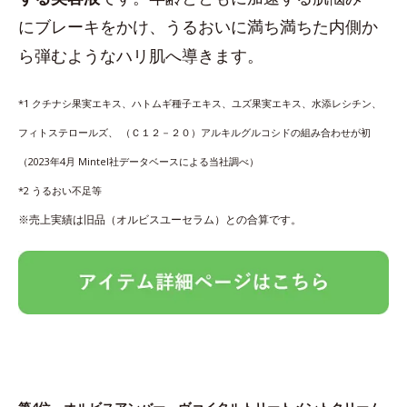
にブレーキをかけ、うるおいに満ち満ちた内側か
ら弾むようなハリ肌へ導きます。
*1 クチナシ果実エキス、ハトムギ種子エキス、ユズ果実エキス、水添レシチン、
フィトステロールズ、 （Ｃ１２－２０）アルキルグルコシドの組み合わせが初
（2023年4月 Mintel社データベースによる当社調べ）
*2 うるおい不足等
※売上実績は旧品（オルビスユーセラム）との合算です。