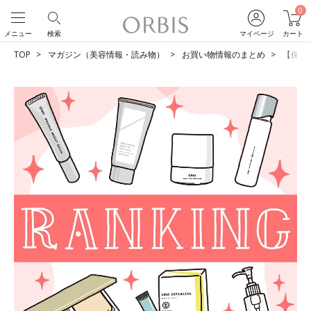
0
メニュー
検索
マイページ
カート
TOP
マガジン（美容情報・読み物）
お買い物情報のまとめ
【保存