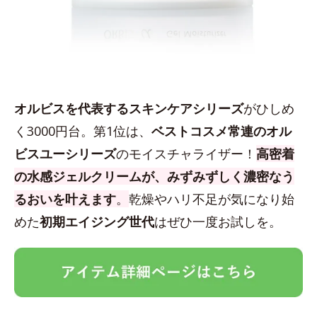
オルビスを代表するスキンケアシリーズ
がひしめ
く3000円台。第1位は、
ベストコスメ常連のオル
ビスユーシリーズ
のモイスチャライザー！
高密着
の水感ジェルクリームが、みずみずしく濃密なう
るおいを叶えます
。
乾燥やハリ不足が気になり始
めた
初期エイジング世代
はぜひ一度お試しを。