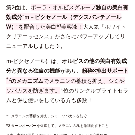
第2位は、
ポーラ・オルビスグループ
独自の美白有
効成分
“
m－ピクセノール（デクスパンテノール
W）
”を配合した美白*¹美容液！
大人気「ホワイト
クリアエッセンス」がさらにパワーアップしてリ
ニューアルしました※。
m-ピクセノールには、
オルビスの他の美白有効成
分と異なる独自の機能
があり、
粉砕×排出サポート
*2
のメカニズム
でメラニンの蓄積を抑え、シミや
ソバカスを防ぎます。
1位のリンクルブライトセラ
ムと併せ使いをしている方も多数！
*1 メラニンの蓄積を抑え、シミ・ソバカスを防ぐ
*2 ターンオーバーを促進して、メラニンの塊を微細化すること