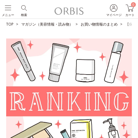
0
メニュー
検索
マイページ
カート
TOP
マガジン（美容情報・読み物）
お買い物情報のまとめ
【保存