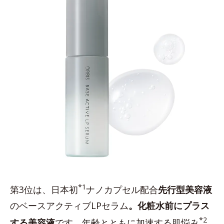
*1
第3位は、日本初
ナノカプセル配合
先行型美容液
のベースアクティブLPセラム
。化粧水前にプラス
*2
する美容液
です。年齢とともに加速する肌悩み