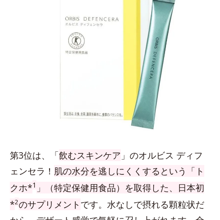
第3位は、「
飲むスキンケア
」のオルビス ディフ
ェンセラ！
肌の水分を逃しにくくするという「ト
1
クホ*
」（特定保健用食品）を取得した、日本初
2
*
のサプリメント
です。水なしで摂れる顆粒状だ
から、デザート感覚で気軽に召し上がれます。全