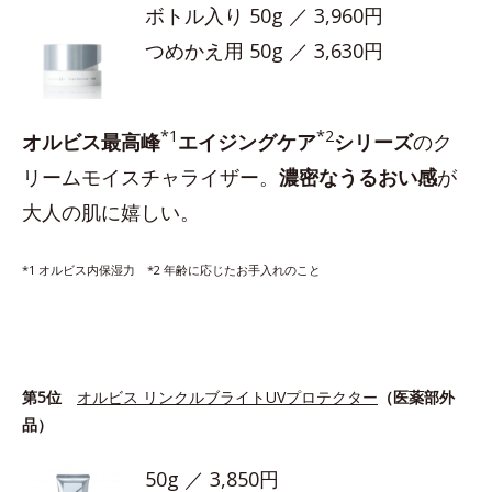
ボトル入り 50g ／ 3,960円
つめかえ用 50g ／ 3,630円
*1
*2
オルビス最高峰
エイジングケア
シリーズ
のク
リームモイスチャライザー。
濃密なうるおい感
が
大人の肌に嬉しい。
*1 オルビス内保湿力 *2 年齢に応じたお手入れのこと
第5位
オルビス リンクルブライトUVプロテクター
（医薬部外
品）
50g ／ 3,850円