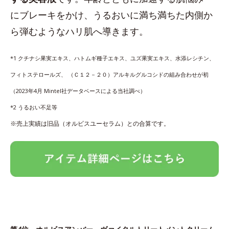
にブレーキをかけ、うるおいに満ち満ちた内側か
ら弾むようなハリ肌へ導きます。
*1 クチナシ果実エキス、ハトムギ種子エキス、ユズ果実エキス、水添レシチン、
フィトステロールズ、 （Ｃ１２－２０）アルキルグルコシドの組み合わせが初
（2023年4月 Mintel社データベースによる当社調べ）
*2 うるおい不足等
※売上実績は旧品（オルビスユーセラム）との合算です。