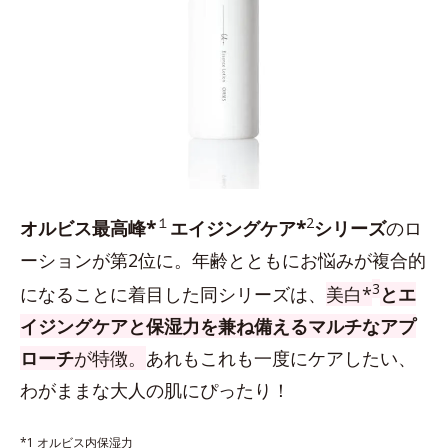
１
2
オルビス最高峰*
エイジングケア*
シリーズ
のロ
ーションが第2位に。年齢とともにお悩みが複合的
3
になることに着目した同シリーズは、
美白*
とエ
イジングケアと保湿力を兼ね備えるマルチなアプ
ローチ
が特徴。
あれもこれも一度にケアしたい、
わがままな大人の肌にぴったり！
*1 オルビス内保湿力