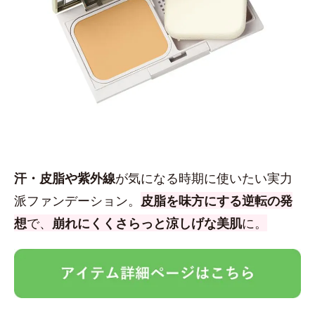
汗・皮脂や紫外線
が気になる時期に使いたい実力
派ファンデーション。
皮脂を味方にする逆転の発
想
で、
崩れにくくさらっと涼しげな美肌
に。