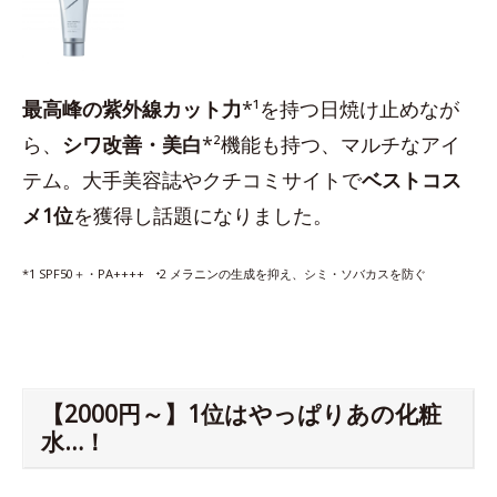
最高峰の紫外線カット力
*¹を持つ日焼け止めなが
ら、
シワ改善・美白
*²機能も持つ、マルチなアイ
テム。大手美容誌やクチコミサイトで
ベストコス
メ1位
を獲得し話題になりました。
*1 SPF50＋・PA++++ ⁺2 メラニンの生成を抑え、シミ・ソバカスを防ぐ
【2000円～】1位はやっぱりあの化粧
水…！