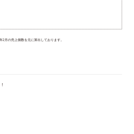
24年2月の売上個数を元に算出しております。
す！