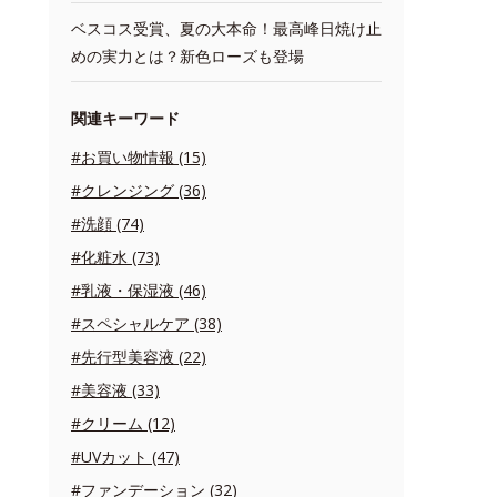
ベスコス受賞、夏の大本命！最高峰日焼け止
めの実力とは？新色ローズも登場
関連キーワード
#お買い物情報 (15)
#クレンジング (36)
#洗顔 (74)
#化粧水 (73)
#乳液・保湿液 (46)
#スペシャルケア (38)
#先行型美容液 (22)
#美容液 (33)
#クリーム (12)
#UVカット (47)
#ファンデーション (32)