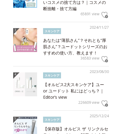
いコスメの捨て方は？｜コスメの
断捨離・捨て方編
65891 view
2024/11/27
スキンケア
あなたは“薄肌さん”？それとも“厚
肌さん”？ユードットシリーズのお
すすめの使い方、教えます！
36583 view
2023/08/30
スキンケア
【オルビス2大スキンケア】ユー
or ユードット 私にはどっち？｜
Editor’s view
226609 view
2025/12/24
スキンケア
【保存版】オルビス ザ リンクルセ