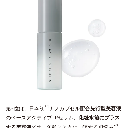
*1
第3位は、日本初
ナノカプセル配合
先行型美容液
のベースアクティブLPセラム
。化粧水前にプラス
*2
する美容液
です。年齢とともに加速する肌悩み