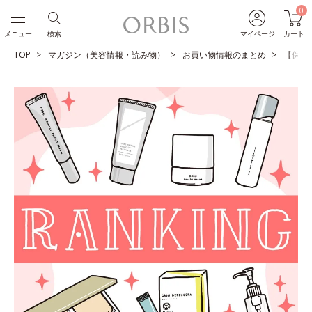
0
メニュー
検索
マイページ
カート
TOP
マガジン（美容情報・読み物）
お買い物情報のまとめ
【保存