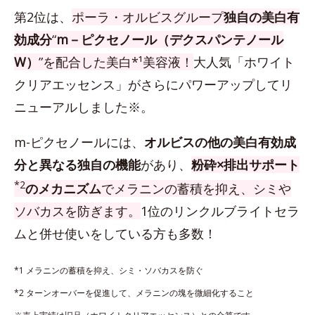
第2位は、
ポーラ・オルビスグループ
独自の美白有
効成分
“
m－ピクセノール（デクスパンテノール
W）
”を配合した美白*¹美容液！
大人気「ホワイト
クリアエッセンス」がさらにパワーアップしてリ
ニューアルしました※。
m-ピクセノールには、
オルビスの他の美白有効成
分と異なる独自の機能
があり、
粉砕×排出サポート
*2
のメカニズム
でメラニンの蓄積を抑え、シミや
ソバカスを防ぎます。
1位のリンクルブライトセラ
ムと併せ使いをしている方も多数！
*1 メラニンの蓄積を抑え、シミ・ソバカスを防ぐ
*2 ターンオーバーを促進して、メラニンの塊を微細化すること