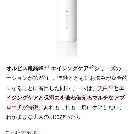
１
2
オルビス最高峰*
エイジングケア*
シリーズ
のロ
ーションが第2位に。年齢とともにお悩みが複合的
3
になることに着目した同シリーズは、
美白*
とエ
イジングケアと保湿力を兼ね備えるマルチなアプ
ローチ
が特徴。
あれもこれも一度にケアしたい、
わがままな大人の肌にぴったり！
*1 オルビス内保湿力