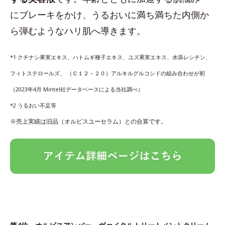
にブレーキをかけ、うるおいに満ち満ちた内側か
ら弾むようなハリ肌へ導きます。
*1 クチナシ果実エキス、ハトムギ種子エキス、ユズ果実エキス、水添レシチン、
フィトステロールズ、 （Ｃ１２－２０）アルキルグルコシドの組み合わせが初
（2023年4月 Mintel社データベースによる当社調べ）
*2 うるおい不足等
※売上実績は旧品（オルビスユーセラム）との合算です。