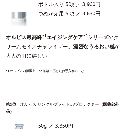
ボトル入り 50g ／ 3,960円
つめかえ用 50g ／ 3,630円
*1
*2
オルビス最高峰
エイジングケア
シリーズ
のク
リームモイスチャライザー。
濃密なうるおい感
が
大人の肌に嬉しい。
*1 オルビス内保湿力 *2 年齢に応じたお手入れのこと
第5位
オルビス リンクルブライトUVプロテクター
（医薬部外
品）
50g ／ 3,850円