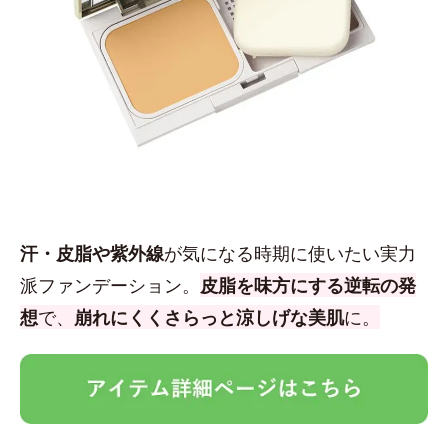
汗・皮脂や紫外線
が気になる時期に使いたい実力
派ファンデーション。
皮脂を味方にする逆転の発
想
で、
崩れにくくさらっと涼しげな美肌
に。