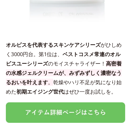
オルビスを代表するスキンケアシリーズ
がひしめ
く3000円台。第1位は、
ベストコスメ常連のオル
ビスユーシリーズ
のモイスチャライザー！
高密着
の水感ジェルクリームが、みずみずしく濃密なう
るおいを叶えます
。
乾燥やハリ不足が気になり始
めた
初期エイジング世代
はぜひ一度お試しを。