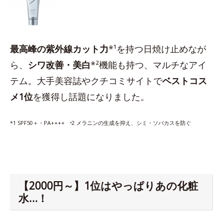
最高峰の紫外線カット力
*¹を持つ日焼け止めなが
ら、
シワ改善・美白
*²機能も持つ、マルチなアイ
テム。大手美容誌やクチコミサイトで
ベストコス
メ1位
を獲得し話題になりました。
*1 SPF50＋・PA++++ ⁺2 メラニンの生成を抑え、シミ・ソバカスを防ぐ
【2000円～】1位はやっぱりあの化粧
水…！