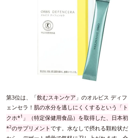
第3位は、「
飲むスキンケア
」のオルビス ディフ
ェンセラ！
肌の水分を逃しにくくするという「ト
1
クホ*
」（特定保健用食品）を取得した、日本初
2
*
のサプリメント
です。水なしで摂れる顆粒状だ
から、デザート感覚で気軽に召し上がれます。全