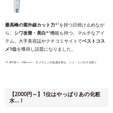
最高峰の紫外線カット力
*¹を持つ日焼け止めなが
ら、
シワ改善・美白
*²機能も持つ、マルチなアイ
テム。大手美容誌やクチコミサイトで
ベストコス
メ1位
を獲得し話題になりました。
*1 SPF50＋・PA++++ ⁺2 メラニンの生成を抑え、シミ・ソバカスを防ぐ
【2000円～】1位はやっぱりあの化粧
水…！