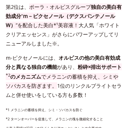
第2位は、
ポーラ・オルビスグループ
独自の美白有
効成分
“
m－ピクセノール（デクスパンテノール
W）
”を配合した美白*¹美容液！
大人気「ホワイト
クリアエッセンス」がさらにパワーアップしてリ
ニューアルしました※。
m-ピクセノールには、
オルビスの他の美白有効成
分と異なる独自の機能
があり、
粉砕×排出サポート
*2
のメカニズム
でメラニンの蓄積を抑え、シミや
ソバカスを防ぎます。
1位のリンクルブライトセラ
ムと併せ使いをしている方も多数！
*1 メラニンの蓄積を抑え、シミ・ソバカスを防ぐ
*2 ターンオーバーを促進して、メラニンの塊を微細化すること