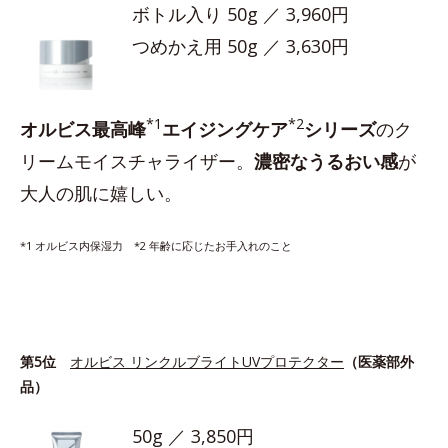
ボトル入り 50g ／ 3,960円
つめかえ用 50g ／ 3,630円
*1
*2
オルビス最高峰
エイジングケア
シリーズ
のク
リームモイスチャライザー。
濃密なうるおい感
が
大人の肌に嬉しい。
*1 オルビス内保湿力 *2 年齢に応じたお手入れのこと
第5位
オルビス リンクルブライトUVプロテクター
（医薬部外
品）
50g ／ 3,850円