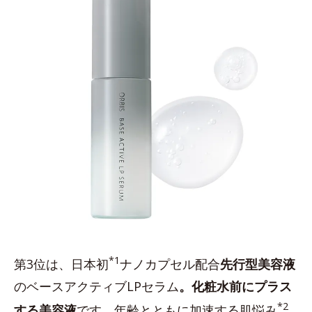
*1
第3位は、日本初
ナノカプセル配合
先行型美容液
のベースアクティブLPセラム
。化粧水前にプラス
*2
する美容液
です。年齢とともに加速する肌悩み