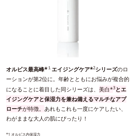
１
2
オルビス最高峰*
エイジングケア*
シリーズ
のロ
ーションが第2位に。年齢とともにお悩みが複合的
3
になることに着目した同シリーズは、
美白*
とエ
イジングケアと保湿力を兼ね備えるマルチなアプ
ローチ
が特徴。
あれもこれも一度にケアしたい、
わがままな大人の肌にぴったり！
*1 オルビス内保湿力