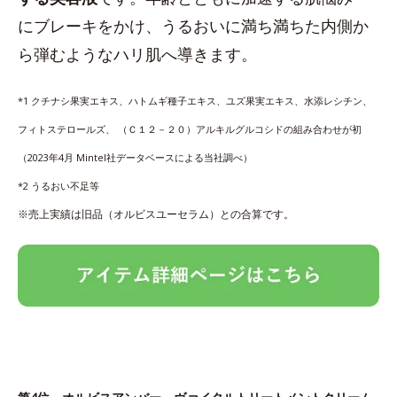
にブレーキをかけ、うるおいに満ち満ちた内側か
ら弾むようなハリ肌へ導きます。
*1 クチナシ果実エキス、ハトムギ種子エキス、ユズ果実エキス、水添レシチン、
フィトステロールズ、 （Ｃ１２－２０）アルキルグルコシドの組み合わせが初
（2023年4月 Mintel社データベースによる当社調べ）
*2 うるおい不足等
※売上実績は旧品（オルビスユーセラム）との合算です。