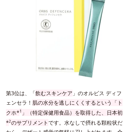
第3位は、「
飲むスキンケア
」のオルビス ディフ
ェンセラ！
肌の水分を逃しにくくするという「ト
1
クホ*
」（特定保健用食品）を取得した、日本初
2
*
のサプリメント
です。水なしで摂れる顆粒状だ
から、デザート感覚で気軽に召し上がれます。全