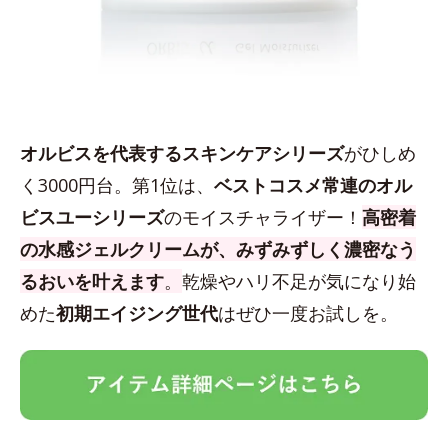
オルビスを代表するスキンケアシリーズ
がひしめ
く3000円台。第1位は、
ベストコスメ常連のオル
ビスユーシリーズ
のモイスチャライザー！
高密着
の水感ジェルクリームが、みずみずしく濃密なう
るおいを叶えます
。
乾燥やハリ不足が気になり始
めた
初期エイジング世代
はぜひ一度お試しを。