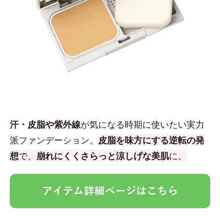
汗・皮脂や紫外線
が気になる時期に使いたい実力
派ファンデーション。
皮脂を味方にする逆転の発
想
で、
崩れにくくさらっと涼しげな美肌
に。