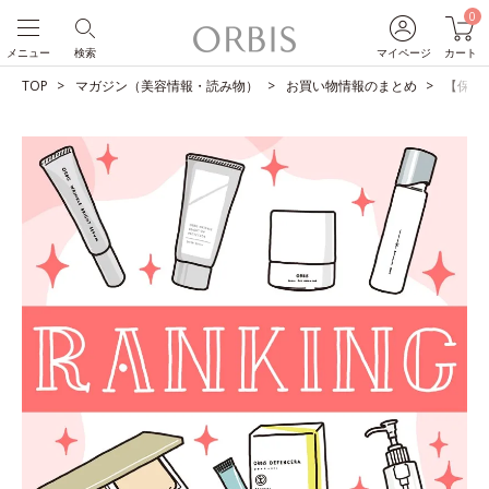
0
メニュー
検索
マイページ
カート
TOP
マガジン（美容情報・読み物）
お買い物情報のまとめ
【保存