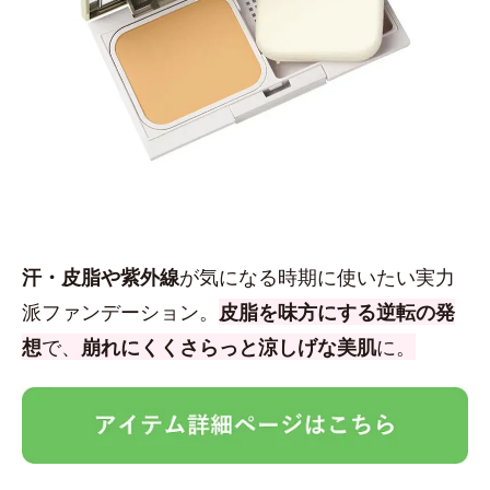
汗・皮脂や紫外線
が気になる時期に使いたい実力
派ファンデーション。
皮脂を味方にする逆転の発
想
で、
崩れにくくさらっと涼しげな美肌
に。