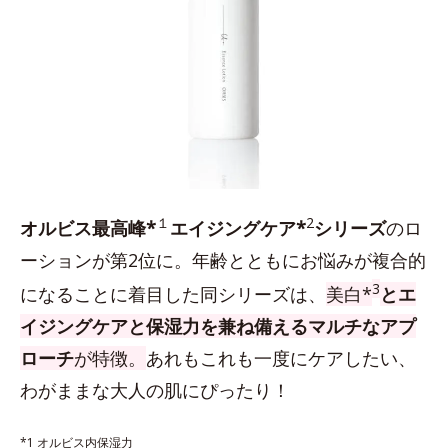
１
2
オルビス最高峰*
エイジングケア*
シリーズ
のロ
ーションが第2位に。年齢とともにお悩みが複合的
3
になることに着目した同シリーズは、
美白*
とエ
イジングケアと保湿力を兼ね備えるマルチなアプ
ローチ
が特徴。
あれもこれも一度にケアしたい、
わがままな大人の肌にぴったり！
*1 オルビス内保湿力