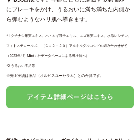
にブレーキをかけ、うるおいに満ち満ちた内側か
ら弾むようなハリ肌へ導きます。
*1 クチナシ果実エキス、ハトムギ種子エキス、ユズ果実エキス、水添レシチン、
フィトステロールズ、 （Ｃ１２－２０）アルキルグルコシドの組み合わせが初
（2023年4月 Mintel社データベースによる当社調べ）
*2 うるおい不足等
※売上実績は旧品（オルビスユーセラム）との合算です。