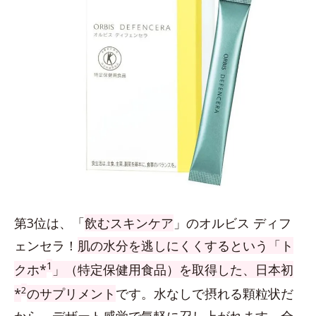
第3位は、「
飲むスキンケア
」のオルビス ディフ
ェンセラ！
肌の水分を逃しにくくするという「ト
1
クホ*
」（特定保健用食品）を取得した、日本初
2
*
のサプリメント
です。水なしで摂れる顆粒状だ
から、デザート感覚で気軽に召し上がれます。全