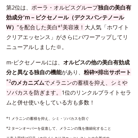
第2位は、
ポーラ・オルビスグループ
独自の美白有
効成分
“
m－ピクセノール（デクスパンテノール
W）
”を配合した美白*¹美容液！
大人気「ホワイト
クリアエッセンス」がさらにパワーアップしてリ
ニューアルしました※。
m-ピクセノールには、
オルビスの他の美白有効成
分と異なる独自の機能
があり、
粉砕×排出サポート
*2
のメカニズム
でメラニンの蓄積を抑え、シミや
ソバカスを防ぎます。
1位のリンクルブライトセラ
ムと併せ使いをしている方も多数！
*1 メラニンの蓄積を抑え、シミ・ソバカスを防ぐ
*2 ターンオーバーを促進して、メラニンの塊を微細化すること