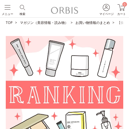
0
メニュー
検索
マイページ
カート
TOP
マガジン（美容情報・読み物）
お買い物情報のまとめ
【保存