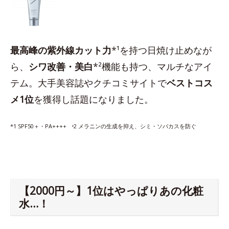
最高峰の紫外線カット力
*¹を持つ日焼け止めなが
ら、
シワ改善・美白
*²機能も持つ、マルチなアイ
テム。大手美容誌やクチコミサイトで
ベストコス
メ1位
を獲得し話題になりました。
*1 SPF50＋・PA++++ ⁺2 メラニンの生成を抑え、シミ・ソバカスを防ぐ
【2000円～】1位はやっぱりあの化粧
水…！