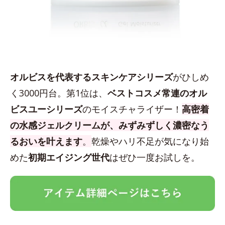
オルビスを代表するスキンケアシリーズ
がひしめ
く3000円台。第1位は、
ベストコスメ常連のオル
ビスユーシリーズ
のモイスチャライザー！
高密着
の水感ジェルクリームが、みずみずしく濃密なう
るおいを叶えます
。
乾燥やハリ不足が気になり始
めた
初期エイジング世代
はぜひ一度お試しを。