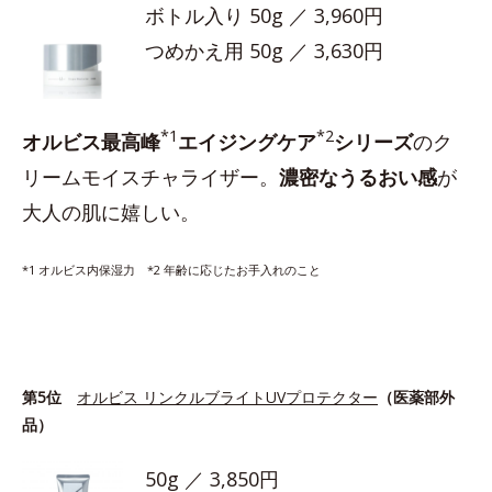
ボトル入り 50g ／ 3,960円
つめかえ用 50g ／ 3,630円
*1
*2
オルビス最高峰
エイジングケア
シリーズ
のク
リームモイスチャライザー。
濃密なうるおい感
が
大人の肌に嬉しい。
*1 オルビス内保湿力 *2 年齢に応じたお手入れのこと
第5位
オルビス リンクルブライトUVプロテクター
（医薬部外
品）
50g ／ 3,850円