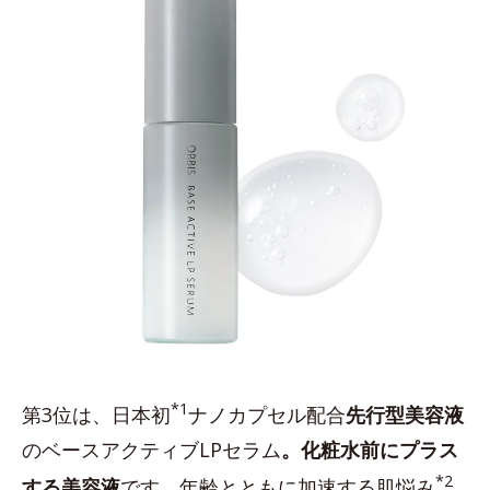
*1
第3位は、日本初
ナノカプセル配合
先行型美容液
のベースアクティブLPセラム
。化粧水前にプラス
*2
する美容液
です。年齢とともに加速する肌悩み