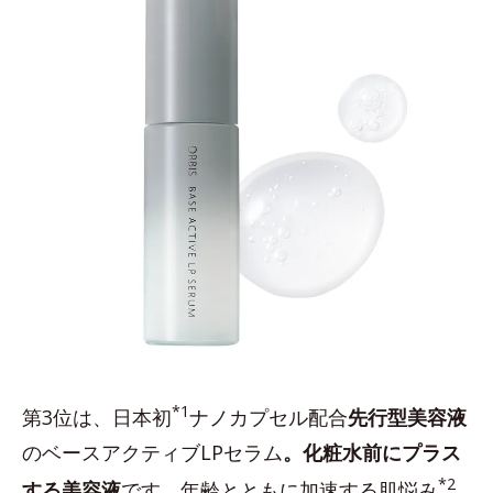
*1
第3位は、日本初
ナノカプセル配合
先行型美容液
のベースアクティブLPセラム
。化粧水前にプラス
*2
する美容液
です。年齢とともに加速する肌悩み