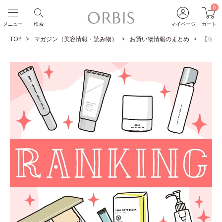
0
メニュー
検索
マイページ
カート
TOP
マガジン（美容情報・読み物）
お買い物情報のまとめ
【保存