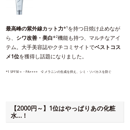
最高峰の紫外線カット力
*¹を持つ日焼け止めなが
ら、
シワ改善・美白
*²機能も持つ、マルチなアイ
テム。大手美容誌やクチコミサイトで
ベストコス
メ1位
を獲得し話題になりました。
*1 SPF50＋・PA++++ ⁺2 メラニンの生成を抑え、シミ・ソバカスを防ぐ
【2000円～】1位はやっぱりあの化粧
水…！