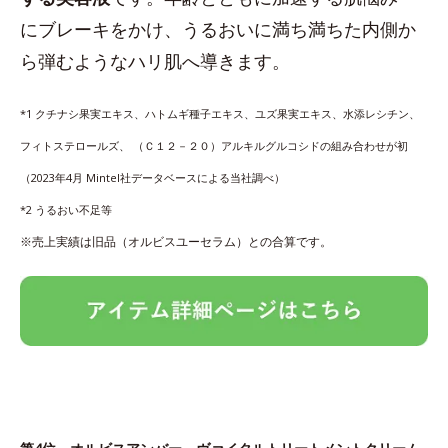
にブレーキをかけ、うるおいに満ち満ちた内側か
ら弾むようなハリ肌へ導きます。
*1 クチナシ果実エキス、ハトムギ種子エキス、ユズ果実エキス、水添レシチン、
フィトステロールズ、 （Ｃ１２－２０）アルキルグルコシドの組み合わせが初
（2023年4月 Mintel社データベースによる当社調べ）
*2 うるおい不足等
※売上実績は旧品（オルビスユーセラム）との合算です。