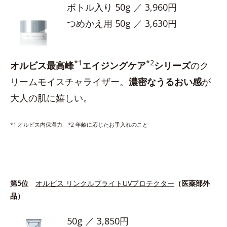
ボトル入り 50g ／ 3,960円
つめかえ用 50g ／ 3,630円
*1
*2
オルビス最高峰
エイジングケア
シリーズ
のク
リームモイスチャライザー。
濃密なうるおい感
が
大人の肌に嬉しい。
*1 オルビス内保湿力 *2 年齢に応じたお手入れのこと
第5位
オルビス リンクルブライトUVプロテクター
（医薬部外
品）
50g ／ 3,850円