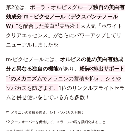
第2位は、
ポーラ・オルビスグループ
独自の美白有
効成分
“
m－ピクセノール（デクスパンテノール
W）
”を配合した美白*¹美容液！
大人気「ホワイト
クリアエッセンス」がさらにパワーアップしてリ
ニューアルしました※。
m-ピクセノールには、
オルビスの他の美白有効成
分と異なる独自の機能
があり、
粉砕×排出サポート
*2
のメカニズム
でメラニンの蓄積を抑え、シミや
ソバカスを防ぎます。
1位のリンクルブライトセラ
ムと併せ使いをしている方も多数！
*1 メラニンの蓄積を抑え、シミ・ソバカスを防ぐ
*2 ターンオーバーを促進して、メラニンの塊を微細化すること