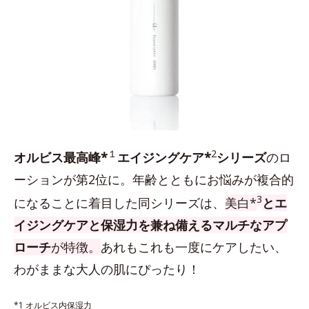
１
2
オルビス最高峰*
エイジングケア*
シリーズ
のロ
ーションが第2位に。年齢とともにお悩みが複合的
3
になることに着目した同シリーズは、
美白*
とエ
イジングケアと保湿力を兼ね備えるマルチなアプ
ローチ
が特徴。
あれもこれも一度にケアしたい、
わがままな大人の肌にぴったり！
*1 オルビス内保湿力