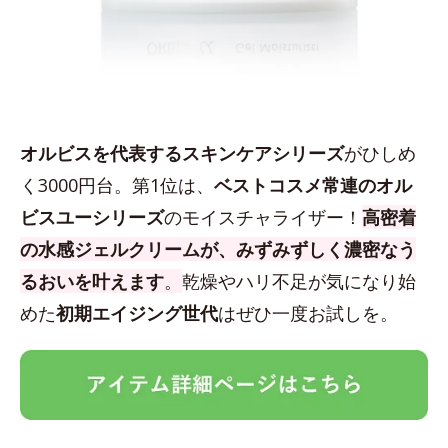
オルビスを代表するスキンケアシリーズ
がひしめ
く3000円台。第1位は、
ベストコスメ常連のオル
ビスユーシリーズ
のモイスチャライザー！
高密着
の水感ジェルクリームが、みずみずしく濃密なう
るおいを叶えます
。
乾燥やハリ不足が気になり始
めた
初期エイジング世代
はぜひ一度お試しを。