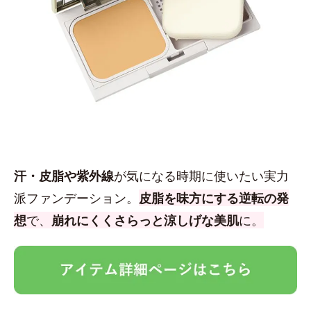
汗・皮脂や紫外線
が気になる時期に使いたい実力
派ファンデーション。
皮脂を味方にする逆転の発
想
で、
崩れにくくさらっと涼しげな美肌
に。