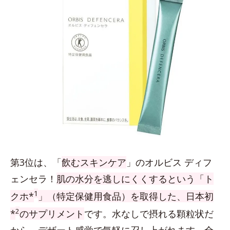
第3位は、「
飲むスキンケア
」のオルビス ディフ
ェンセラ！
肌の水分を逃しにくくするという「ト
1
クホ*
」（特定保健用食品）を取得した、日本初
2
*
のサプリメント
です。水なしで摂れる顆粒状だ
から、デザート感覚で気軽に召し上がれます。全