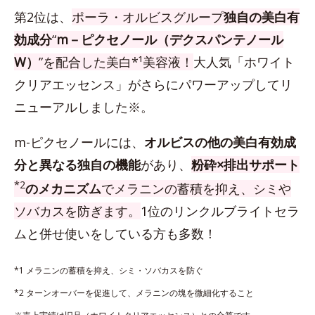
第2位は、
ポーラ・オルビスグループ
独自の美白有
効成分
“
m－ピクセノール（デクスパンテノール
W）
”を配合した美白*¹美容液！
大人気「ホワイト
クリアエッセンス」がさらにパワーアップしてリ
ニューアルしました※。
m-ピクセノールには、
オルビスの他の美白有効成
分と異なる独自の機能
があり、
粉砕×排出サポート
*2
のメカニズム
でメラニンの蓄積を抑え、シミや
ソバカスを防ぎます。
1位のリンクルブライトセラ
ムと併せ使いをしている方も多数！
*1 メラニンの蓄積を抑え、シミ・ソバカスを防ぐ
*2 ターンオーバーを促進して、メラニンの塊を微細化すること