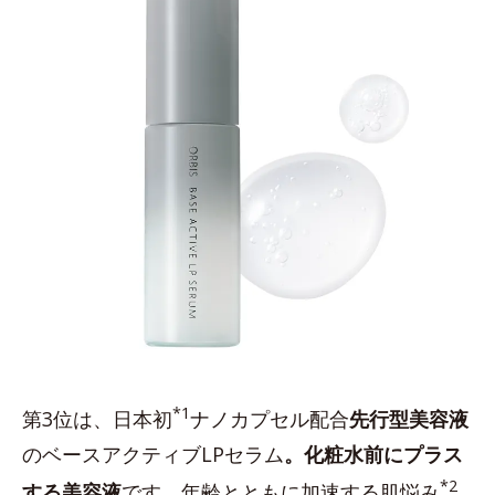
*1
第3位は、日本初
ナノカプセル配合
先行型美容液
のベースアクティブLPセラム
。化粧水前にプラス
*2
する美容液
です。年齢とともに加速する肌悩み