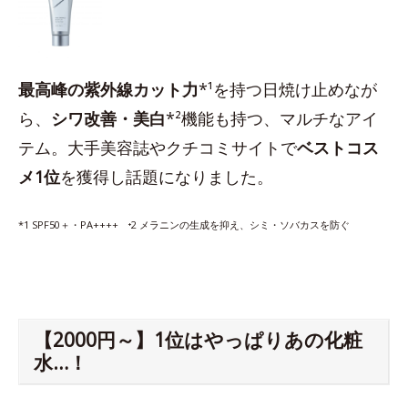
最高峰の紫外線カット力
*¹を持つ日焼け止めなが
ら、
シワ改善・美白
*²機能も持つ、マルチなアイ
テム。大手美容誌やクチコミサイトで
ベストコス
メ1位
を獲得し話題になりました。
*1 SPF50＋・PA++++ ⁺2 メラニンの生成を抑え、シミ・ソバカスを防ぐ
【2000円～】1位はやっぱりあの化粧
水…！