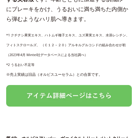
にブレーキをかけ、うるおいに満ち満ちた内側か
ら弾むようなハリ肌へ導きます。
*1 クチナシ果実エキス、ハトムギ種子エキス、ユズ果実エキス、水添レシチン、
フィトステロールズ、 （Ｃ１２－２０）アルキルグルコシドの組み合わせが初
（2023年4月 Mintel社データベースによる当社調べ）
*2 うるおい不足等
※売上実績は旧品（オルビスユーセラム）との合算です。