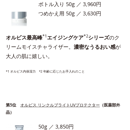
ボトル入り 50g ／ 3,960円
つめかえ用 50g ／ 3,630円
*1
*2
オルビス最高峰
エイジングケア
シリーズ
のク
リームモイスチャライザー。
濃密なうるおい感
が
大人の肌に嬉しい。
*1 オルビス内保湿力 *2 年齢に応じたお手入れのこと
第5位
オルビス リンクルブライトUVプロテクター
（医薬部外
品）
50g ／ 3,850円