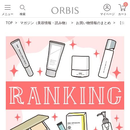
0
メニュー
検索
マイページ
カート
TOP
マガジン（美容情報・読み物）
お買い物情報のまとめ
【保存