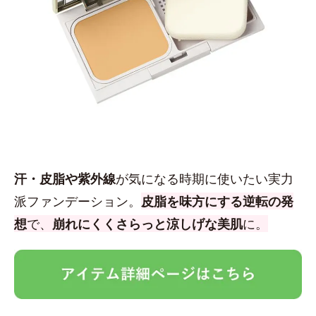
汗・皮脂や紫外線
が気になる時期に使いたい実力
派ファンデーション。
皮脂を味方にする逆転の発
想
で、
崩れにくくさらっと涼しげな美肌
に。