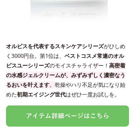
オルビスを代表するスキンケアシリーズ
がひしめ
く3000円台。第1位は、
ベストコスメ常連のオル
ビスユーシリーズ
のモイスチャライザー！
高密着
の水感ジェルクリームが、みずみずしく濃密なう
るおいを叶えます
。
乾燥やハリ不足が気になり始
めた
初期エイジング世代
はぜひ一度お試しを。