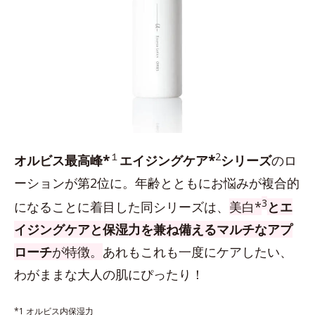
１
2
オルビス最高峰*
エイジングケア*
シリーズ
のロ
ーションが第2位に。年齢とともにお悩みが複合的
3
になることに着目した同シリーズは、
美白*
とエ
イジングケアと保湿力を兼ね備えるマルチなアプ
ローチ
が特徴。
あれもこれも一度にケアしたい、
わがままな大人の肌にぴったり！
*1 オルビス内保湿力