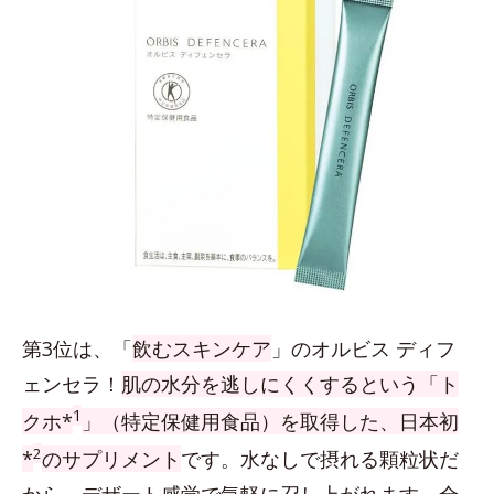
第3位は、「
飲むスキンケア
」のオルビス ディフ
ェンセラ！
肌の水分を逃しにくくするという「ト
1
クホ*
」（特定保健用食品）を取得した、日本初
2
*
のサプリメント
です。水なしで摂れる顆粒状だ
から、デザート感覚で気軽に召し上がれます。全