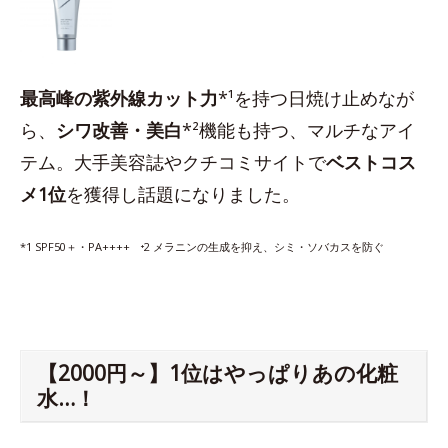
最高峰の紫外線カット力
*¹を持つ日焼け止めなが
ら、
シワ改善・美白
*²機能も持つ、マルチなアイ
テム。大手美容誌やクチコミサイトで
ベストコス
メ1位
を獲得し話題になりました。
*1 SPF50＋・PA++++ ⁺2 メラニンの生成を抑え、シミ・ソバカスを防ぐ
【2000円～】1位はやっぱりあの化粧
水…！