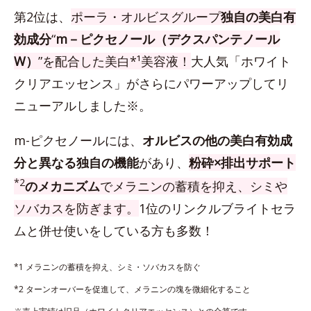
第2位は、
ポーラ・オルビスグループ
独自の美白有
効成分
“
m－ピクセノール（デクスパンテノール
W）
”を配合した美白*¹美容液！
大人気「ホワイト
クリアエッセンス」がさらにパワーアップしてリ
ニューアルしました※。
m-ピクセノールには、
オルビスの他の美白有効成
分と異なる独自の機能
があり、
粉砕×排出サポート
*2
のメカニズム
でメラニンの蓄積を抑え、シミや
ソバカスを防ぎます。
1位のリンクルブライトセラ
ムと併せ使いをしている方も多数！
*1 メラニンの蓄積を抑え、シミ・ソバカスを防ぐ
*2 ターンオーバーを促進して、メラニンの塊を微細化すること