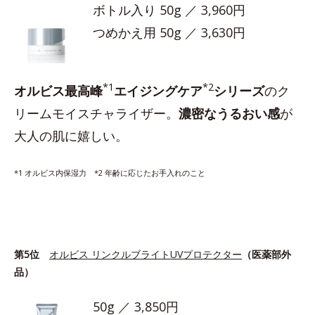
ボトル入り 50g ／ 3,960円
つめかえ用 50g ／ 3,630円
*1
*2
オルビス最高峰
エイジングケア
シリーズ
のク
リームモイスチャライザー。
濃密なうるおい感
が
大人の肌に嬉しい。
*1 オルビス内保湿力 *2 年齢に応じたお手入れのこと
第5位
オルビス リンクルブライトUVプロテクター
（医薬部外
品）
50g ／ 3,850円