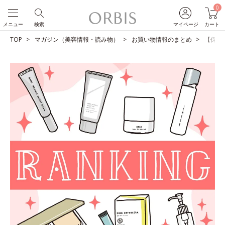
0
メニュー
検索
マイページ
カート
TOP
マガジン（美容情報・読み物）
お買い物情報のまとめ
【保存