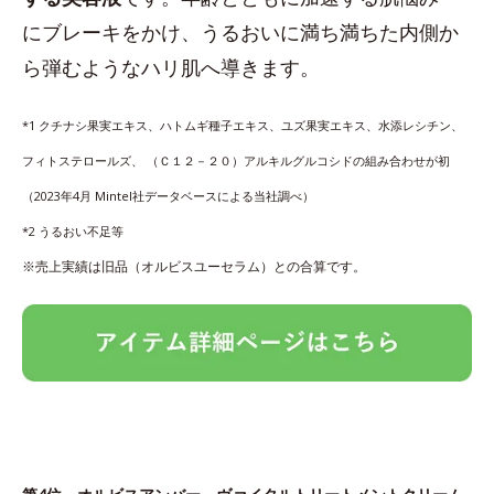
にブレーキをかけ、うるおいに満ち満ちた内側か
ら弾むようなハリ肌へ導きます。
*1 クチナシ果実エキス、ハトムギ種子エキス、ユズ果実エキス、水添レシチン、
フィトステロールズ、 （Ｃ１２－２０）アルキルグルコシドの組み合わせが初
（2023年4月 Mintel社データベースによる当社調べ）
*2 うるおい不足等
※売上実績は旧品（オルビスユーセラム）との合算です。