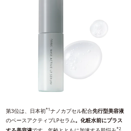
*1
第3位は、日本初
ナノカプセル配合
先行型美容液
のベースアクティブLPセラム
。化粧水前にプラス
*2
する美容液
です。年齢とともに加速する肌悩み