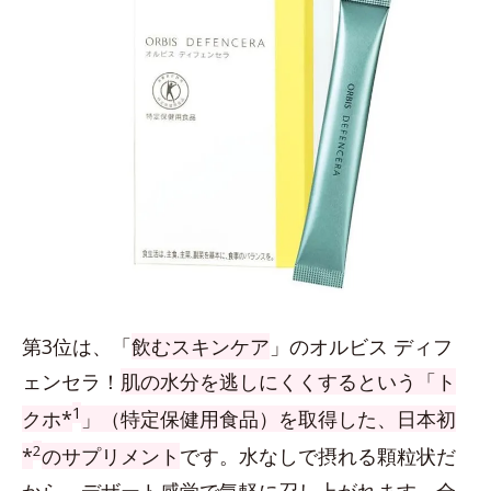
第3位は、「
飲むスキンケア
」のオルビス ディフ
ェンセラ！
肌の水分を逃しにくくするという「ト
1
クホ*
」（特定保健用食品）を取得した、日本初
2
*
のサプリメント
です。水なしで摂れる顆粒状だ
から、デザート感覚で気軽に召し上がれます。全