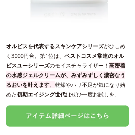
オルビスを代表するスキンケアシリーズ
がひしめ
く3000円台。第1位は、
ベストコスメ常連のオル
ビスユーシリーズ
のモイスチャライザー！
高密着
の水感ジェルクリームが、みずみずしく濃密なう
るおいを叶えます
。
乾燥やハリ不足が気になり始
めた
初期エイジング世代
はぜひ一度お試しを。