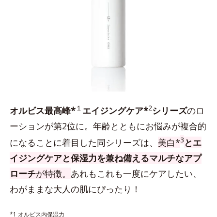
１
2
オルビス最高峰*
エイジングケア*
シリーズ
のロ
ーションが第2位に。年齢とともにお悩みが複合的
3
になることに着目した同シリーズは、
美白*
とエ
イジングケアと保湿力を兼ね備えるマルチなアプ
ローチ
が特徴。
あれもこれも一度にケアしたい、
わがままな大人の肌にぴったり！
*1 オルビス内保湿力