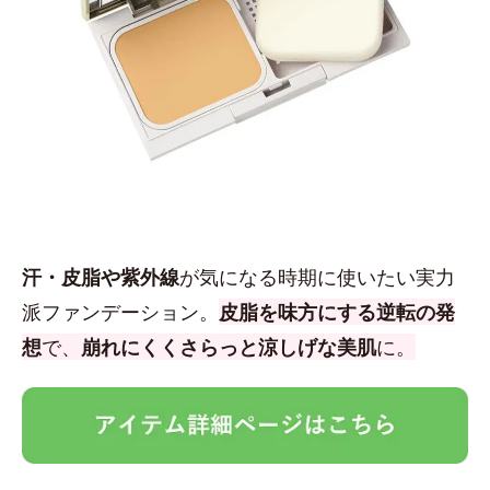
汗・皮脂や紫外線
が気になる時期に使いたい実力
派ファンデーション。
皮脂を味方にする逆転の発
想
で、
崩れにくくさらっと涼しげな美肌
に。