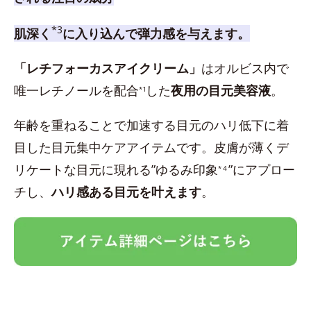
*3
肌深く
に入り込んで弾力感を与えます。
「レチフォーカスアイクリーム」
はオルビス内で
唯一レチノールを配合
した
夜用の目元美容液
。
*1
年齢を重ねることで加速する目元のハリ低下に着
目した目元集中ケアアイテムです。皮膚が薄くデ
リケートな目元に現れる”ゆるみ印象
”にアプロー
*４
チし、
ハリ感ある目元を叶えます
。