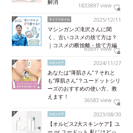
解消
1833897 view
2025/12/11
ライフスタイル
マシンガンズ滝沢さんに聞
く、古いコスメの捨て方は？
｜コスメの断捨離・捨て方編
65891 view
2024/11/27
スキンケア
あなたは“薄肌さん”？それと
も“厚肌さん”？ユードットシリ
ーズのおすすめの使い方、教
えます！
36583 view
2023/08/30
スキンケア
【オルビス2大スキンケア】ユ
ー or ユードット 私にはどっ