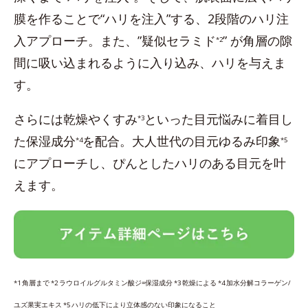
膜を作ることで“ハリを注入”する、2段階のハリ注
入アプローチ。また、”疑似セラミド
” が角層の隙
*2
間に吸い込まれるように入り込み、ハリを与えま
す。
さらには乾燥やくすみ
といった目元悩みに着目し
*3
た保湿成分
を配合。大人世代の目元ゆるみ印象
*4
*5
にアプローチし、ぴんとしたハリのある目元を叶
えます。
*1 角層まで *2 ラウロイルグルタミン酸ジ=保湿成分 *3 乾燥による *4 加水分解コラーゲン/
ユズ果実エキス *5 ハリの低下により立体感のない印象になること