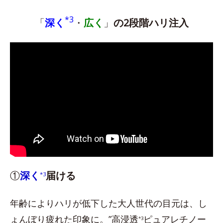
*3
「
深く
・
広く
」
の2段階ハリ注入
①
深く
届ける
*3
年齢によりハリが低下した大人世代の目元は、し
ょんぼり疲れた印象に。”高浸透
ピュアレチノー
*3