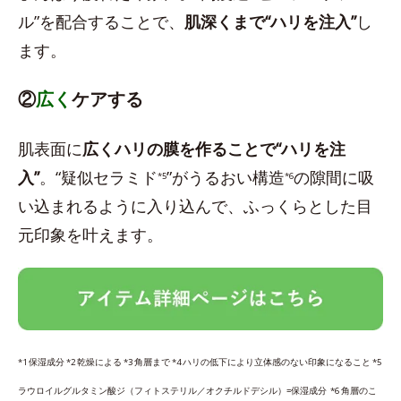
ル”を配合することで、
肌深くまで“ハリを注入”
し
ます。
②
広く
ケアする
肌表面に
広くハリの膜を作ることで“ハリを注
入”
。“疑似セラミド
”がうるおい構造
の隙間に吸
*5
*6
い込まれるように入り込んで、ふっくらとした目
元印象を叶えます。
*1 保湿成分 *2 乾燥による *3 角層まで *4 ハリの低下により立体感のない印象になること *5
ラウロイルグルタミン酸ジ（フィトステリル／オクチルドデシル）=保湿成分 *6 角層のこ