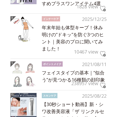
すめプラスワンアイテム4選
1828 view
2025/12/25
インナーケア
年末年始も体型キープ！休み
明けの“ドキッ”を防ぐ3つのヒ
ント｜美容のプロに聞いてみ
ました！
10467 view
2021/08/11
ポイントメイク
フェイスタイプの基本｜“似合
う”が見つかる16種類の顔印象
238957 view
2025/08/22
スキンケア
【30秒ショート動画】新・シ
ワ改善美容液「ザ リンクルセ