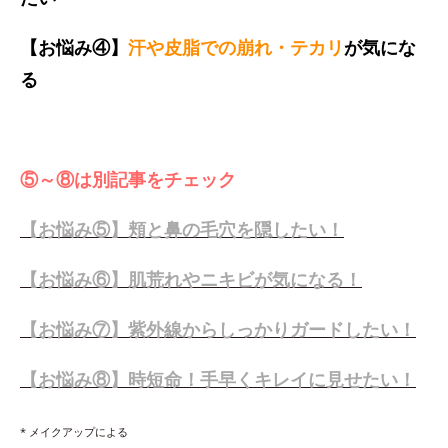
【お悩み④】
汗や皮脂での崩れ・テカリ
が気にな
る
⑤～⑧は別記事をチェック
【お悩み⑤】頬と鼻の毛穴を隠したい！
【お悩み⑥】肌荒れやニキビが気になる！
【お悩み⑦】紫外線からしっかりガードしたい！
【お悩み⑧】時短命！手早くキレイに見せたい！
* メイクアップによる