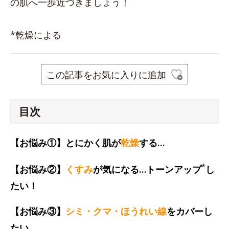
の肌へ一歩近づきましょう！
*乾燥による
この記事をお気に入りに追加
目次
【お悩み①】とにかく肌が
乾燥
する…
*
【お悩み②】
くすみ
が気になる…トーンアップ
し
たい！
【お悩み③】
シミ・クマ・ほうれい線
をカバーし
たい