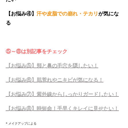
【お悩み④】
汗や皮脂での崩れ・テカリ
が気にな
る
⑤～⑧は別記事をチェック
【お悩み⑤】頬と鼻の毛穴を隠したい！
【お悩み⑥】肌荒れやニキビが気になる！
【お悩み⑦】紫外線からしっかりガードしたい！
【お悩み⑧】時短命！手早くキレイに見せたい！
* メイクアップによる