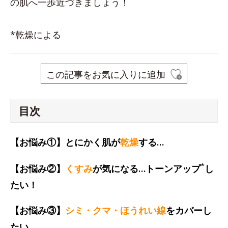
の肌へ一歩近づきましょう！
*乾燥による
この記事をお気に入りに追加
目次
【お悩み①】とにかく肌が
乾燥
する…
*
【お悩み②】
くすみ
が気になる…トーンアップ
し
たい！
【お悩み③】
シミ・クマ・ほうれい線
をカバーし
たい