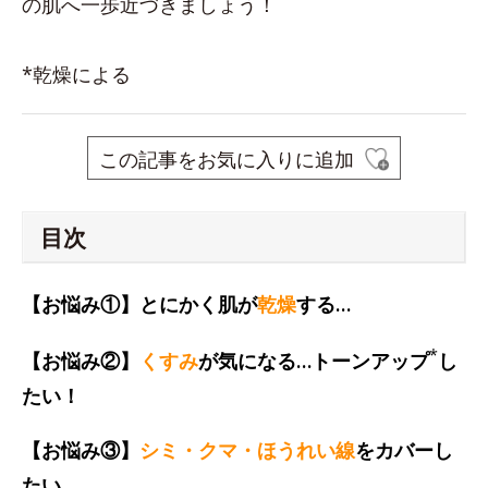
の肌へ一歩近づきましょう！
*乾燥による
この記事をお気に入りに追加
目次
【お悩み①】とにかく肌が
乾燥
する…
*
【お悩み②】
くすみ
が気になる…トーンアップ
し
たい！
【お悩み③】
シミ・クマ・ほうれい線
をカバーし
たい