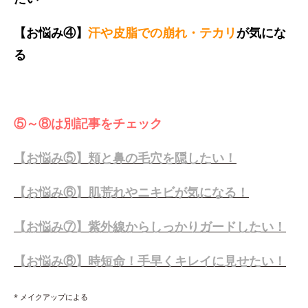
【お悩み④】
汗や皮脂での崩れ・テカリ
が気にな
る
⑤～⑧は別記事をチェック
【お悩み⑤】頬と鼻の毛穴を隠したい！
【お悩み⑥】肌荒れやニキビが気になる！
【お悩み⑦】紫外線からしっかりガードしたい！
【お悩み⑧】時短命！手早くキレイに見せたい！
* メイクアップによる