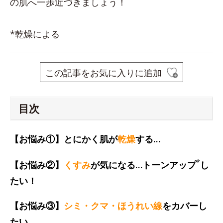
の肌へ一歩近づきましょう！
*乾燥による
この記事をお気に入りに追加
目次
【お悩み①】とにかく肌が
乾燥
する…
*
【お悩み②】
くすみ
が気になる…トーンアップ
し
たい！
【お悩み③】
シミ・クマ・ほうれい線
をカバーし
たい