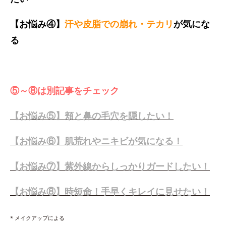
【お悩み④】
汗や皮脂での崩れ・テカリ
が気にな
る
⑤～⑧は別記事をチェック
【お悩み⑤】頬と鼻の毛穴を隠したい！
【お悩み⑥】肌荒れやニキビが気になる！
【お悩み⑦】紫外線からしっかりガードしたい！
【お悩み⑧】時短命！手早くキレイに見せたい！
* メイクアップによる