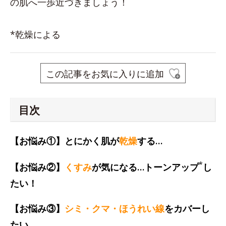
の肌へ一歩近づきましょう！
*乾燥による
この記事をお気に入りに追加
目次
【お悩み①】とにかく肌が
乾燥
する…
*
【お悩み②】
くすみ
が気になる…トーンアップ
し
たい！
【お悩み③】
シミ・クマ・ほうれい線
をカバーし
たい