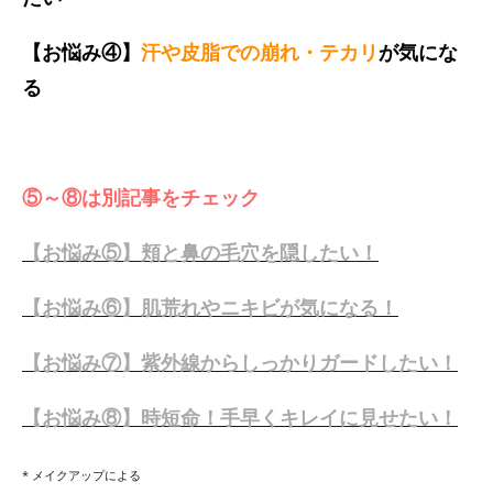
【お悩み④】
汗や皮脂での崩れ・テカリ
が気にな
る
⑤～⑧は別記事をチェック
【お悩み⑤】頬と鼻の毛穴を隠したい！
【お悩み⑥】肌荒れやニキビが気になる！
【お悩み⑦】紫外線からしっかりガードしたい！
【お悩み⑧】時短命！手早くキレイに見せたい！
* メイクアップによる