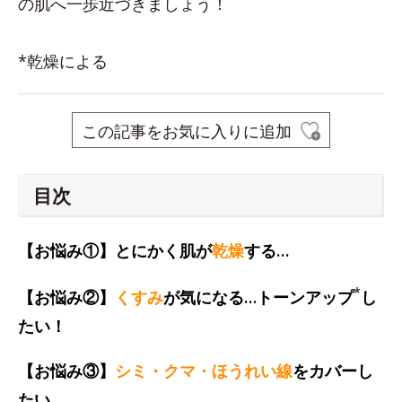
の肌へ一歩近づきましょう！
*乾燥による
この記事をお気に入りに追加
目次
【お悩み①】とにかく肌が
乾燥
する…
*
【お悩み②】
くすみ
が気になる…トーンアップ
し
たい！
【お悩み③】
シミ・クマ・ほうれい線
をカバーし
たい