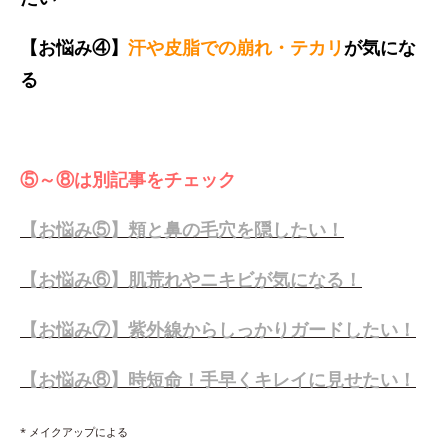
【お悩み④】
汗や皮脂での崩れ・テカリ
が気にな
る
⑤～⑧は別記事をチェック
【お悩み⑤】頬と鼻の毛穴を隠したい！
【お悩み⑥】肌荒れやニキビが気になる！
【お悩み⑦】紫外線からしっかりガードしたい！
【お悩み⑧】時短命！手早くキレイに見せたい！
* メイクアップによる