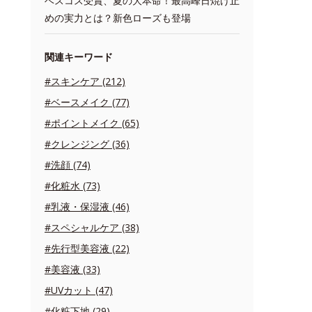
ベスコス受賞、夏の大本命！最高峰日焼け止
めの実力とは？新色ローズも登場
関連キーワード
#スキンケア (212)
#ベースメイク (77)
#ポイントメイク (65)
#クレンジング (36)
#洗顔 (74)
#化粧水 (73)
#乳液・保湿液 (46)
#スペシャルケア (38)
#先行型美容液 (22)
#美容液 (33)
#UVカット (47)
#化粧下地 (29)