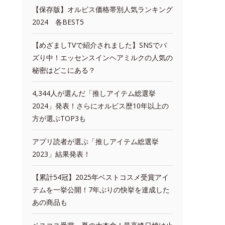
【保存版】オルビス価格帯別人気ランキング
2024 各BEST5
【めざましTVで紹介されました】SNSでバ
ズり中！エッセンスインヘアミルクの人気の
秘密はどこにある？
4,344人が選んだ「推しアイテム総選挙
2024」発表！さらにオルビス歴10年以上の
方が選ぶTOP3も
アプリ読者が選ぶ「推しアイテム総選挙
2023」結果発表！
【累計54冠】2025年ベストコスメ受賞アイ
テムを一挙公開！7年ぶりの快挙を達成した
あの商品も