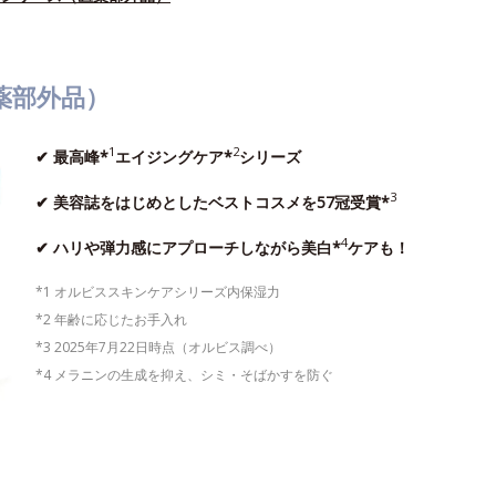
薬部外品）
1
2
✔ 最高峰*
エイジングケア*
シリーズ
3
✔ 美容誌をはじめとしたベストコスメを57冠受賞*
4
✔ ハリや弾力感にアプローチしながら美白*
ケアも！
*1 オルビススキンケアシリーズ内保湿力
*2 年齢に応じたお手入れ
*3 2025年7月22日時点（オルビス調べ）
*4 メラニンの生成を抑え、シミ・そばかすを防ぐ