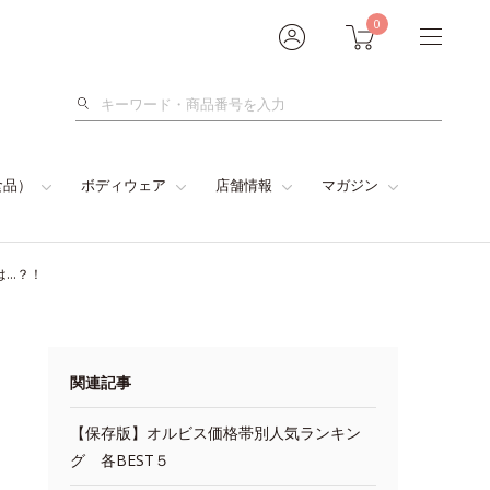
0
検
索
食品）
ボディウェア
店舗情報
マガジン
は…？！
関連記事
【保存版】オルビス価格帯別人気ランキン
グ 各BEST５