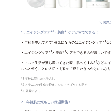
＼お気
1
2
1．エイジングケア*
・美白*
ケアがWでできる！
1
・年齢を重ねてきて1番気になるのはエイジングケア*
な
1
2
・エイジングケア*
と美白*
ケアをできるのが嬉しいです
3
・マスク生活が落ち着いてきた時、肌のくすみ*
などエイ
ちんと使うことの大切さを改めて感じたきっかけにもなり
*1 年齢に応じたお手入れ
*2 メラニンの生成を抑え、シミ・そばかすを防ぐ
*3 乾燥による
2．年齢肌に頼もしい保湿機能！