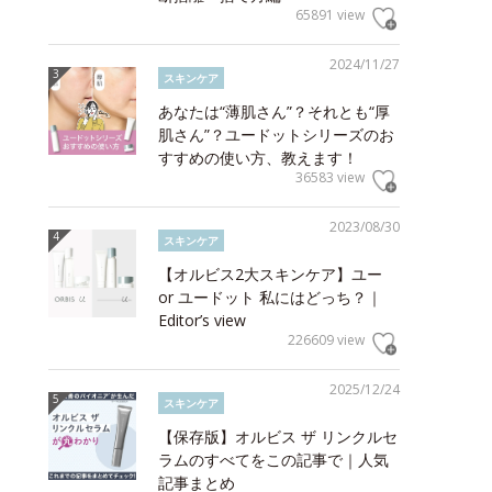
65891 view
2024/11/27
スキンケア
あなたは“薄肌さん”？それとも“厚
肌さん”？ユードットシリーズのお
すすめの使い方、教えます！
36583 view
2023/08/30
スキンケア
【オルビス2大スキンケア】ユー
or ユードット 私にはどっち？｜
Editor’s view
226609 view
2025/12/24
スキンケア
【保存版】オルビス ザ リンクルセ
ラムのすべてをこの記事で｜人気
記事まとめ