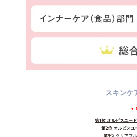
スキンケ
▼ 
第1位 オルビスユー
第2位 オルビス
第3位 クリアフ