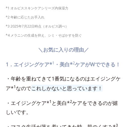
*1 オルビススキンケアシリーズ内保湿力
*2 年齢に応じたお手入れ
*3 2025年7月22日時点（オルビス調べ）
*4 メラニンの生成を抑え、シミ・そばかすを防ぐ
＼お気に入りの理由／
1
2
1．エイジングケア*
・美白*
ケアがWでできる！
・年齢を重ねてきて1番気になるのはエイジングケ
1
ア*
なので
これしかないと思っています！
1
2
・エイジングケア*
と美白*
ケアをできるのが嬉
しいです。
3
・マスク生活が落ち着いてきた時、肌のくすみ*