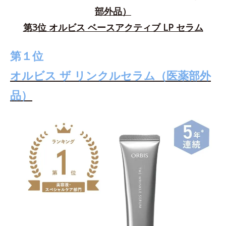
部外品）
第3位 オルビス ベースアクティブ LP セラム
第１位
オルビス ザ リンクルセラム（医薬部外
品）