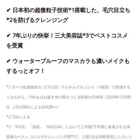
✔ 日本初の超微粒子技術*1搭載した、毛穴目立ち
*2を防げるクレンジング
✔ 7年ぶりの快挙！三大美容誌*3でベストコスメ
を受賞
✔ ウォータープルーフのマスカラも濃いメイクも
するっとオフ！
*1 ポーラ化成独自の（C12-20）アルキルグルコシド（=保湿）で形成する
ミセルから、汚れをはね返す水の膜をつくる技術が日本初（2024年12月時
点、J-GLOBALによる自社調べ）
*2 汚れによる
*3 「VOCE」「美的」「MAQUIA」において上半期/下半期に発表される美
容者のベスト コスメのクレンジング部門で、上期1位を同時受賞したクレン