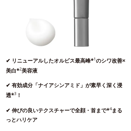
1
✔ リニューアルしたオルビス最高峰*
のシワ改善×
2
美白*
美容液
✔ 有効成分「ナイアシンアミド」が素早く深く浸
3
透*
！
4
✔ 伸びの良いテクスチャーで全顔・首まで*
まる
っとハリケア