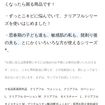
くなったら困る商品です！
・ずっとニキビに悩んでいて、クリアフルシリー
ズを使いはじめました！
・
思春期の子ども達も、敏感肌の私も、髭剃り後
の夫も、
とにかくいろいろな方が使えるシリーズ
*。
*お肌に合えば思春期ニキビにお悩みのお子様にも毎日お使いいただけま
す。ただし、ニキビ用化粧品に限らず、どの化粧品にも、肌によって合う・
合わないがございます。まずは、サンプルでお試しください。
※全品医薬部外品 クリアフル ウォッシュ、​クリアフル ローション
L、​クリアフル ローション M、クリアフル モイスチャー L、クリアフル
モイスチャー M：グリチルリチン酸2K配合＝ニキビ・肌荒れ防止有効成分