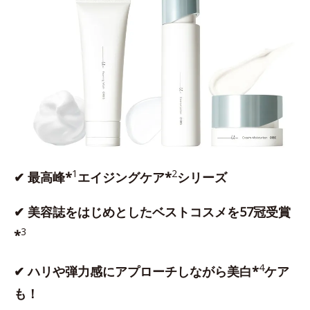
1
2
✔ 最高峰*
エイジングケア*
シリーズ
✔ 美容誌をはじめとしたベストコスメを57冠受賞
3
*
4
✔ ハリや弾力感にアプローチしながら美白*
ケア
も！