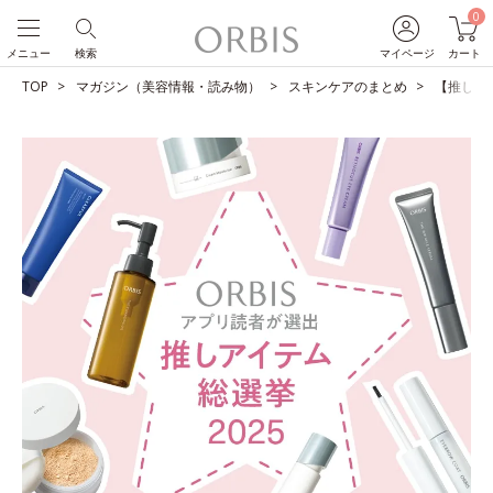
0
メニュー
検索
マイページ
カート
TOP
マガジン（美容情報・読み物）
スキンケアのまとめ
【推しア