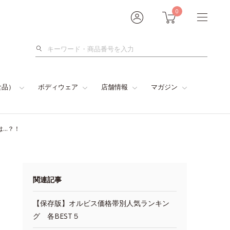
0
検
索
食品）
ボディウェア
店舗情報
マガジン
は…？！
関連記事
【保存版】オルビス価格帯別人気ランキン
グ 各BEST５