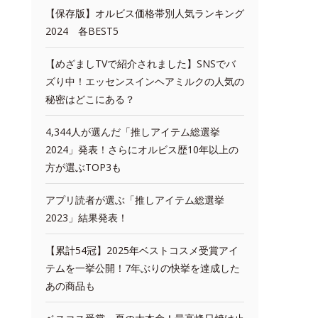
【保存版】オルビス価格帯別人気ランキング
2024 各BEST5
【めざましTVで紹介されました】SNSでバ
ズり中！エッセンスインヘアミルクの人気の
秘密はどこにある？
4,344人が選んだ「推しアイテム総選挙
2024」発表！さらにオルビス歴10年以上の
方が選ぶTOP3も
アプリ読者が選ぶ「推しアイテム総選挙
2023」結果発表！
【累計54冠】2025年ベストコスメ受賞アイ
テムを一挙公開！7年ぶりの快挙を達成した
あの商品も