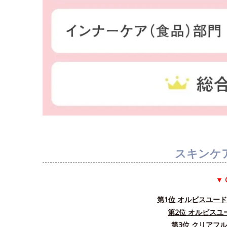
スキンケ
▼ 
第1位 オルビスユー
第2位 オルビス
第3位 クリアフ