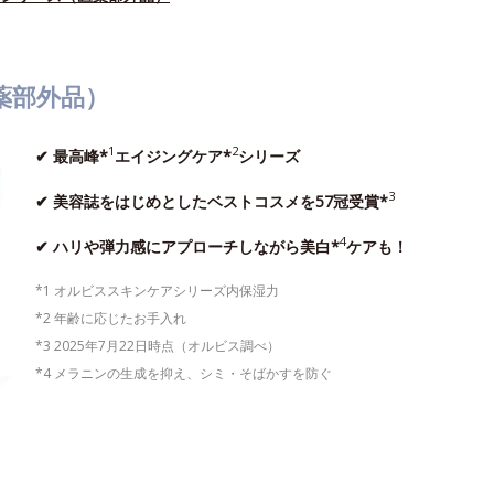
薬部外品）
1
2
✔ 最高峰*
エイジングケア*
シリーズ
3
✔ 美容誌をはじめとしたベストコスメを57冠受賞*
4
✔ ハリや弾力感にアプローチしながら美白*
ケアも！
*1 オルビススキンケアシリーズ内保湿力
*2 年齢に応じたお手入れ
*3 2025年7月22日時点（オルビス調べ）
*4 メラニンの生成を抑え、シミ・そばかすを防ぐ