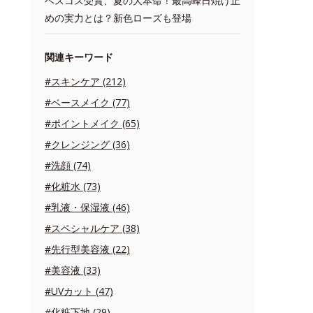
ベスコス受賞、夏の大本命！最高峰日焼け止
めの実力とは？新色ローズも登場
関連キーワード
#スキンケア (212)
#ベースメイク (77)
#ポイントメイク (65)
#クレンジング (36)
#洗顔 (74)
#化粧水 (73)
#乳液・保湿液 (46)
#スペシャルケア (38)
#先行型美容液 (22)
#美容液 (33)
#UVカット (47)
#化粧下地 (29)