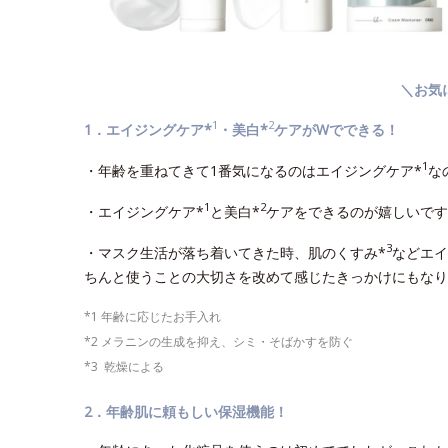
＼お気
1
2
1．エイジングケア*
・美白*
ケアがWでできる！
1
・年齢を重ねてきて1番気になるのはエイジングケア*
な
1
2
・エイジングケア*
と美白*
ケアをできるのが嬉しいです
3
・マスク生活が落ち着いてきた時、肌のくすみ*
などエイ
ちんと使うことの大切さを改めて感じたきっかけにもなり
*1 年齢に応じたお手入れ
*2 メラニンの生成を抑え、シミ・そばかすを防ぐ
*3 乾燥による
2．年齢肌に頼もしい保湿機能！