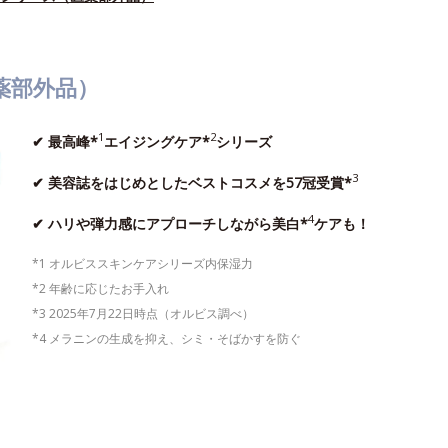
薬部外品）
1
2
✔ 最高峰*
エイジングケア*
シリーズ
3
✔ 美容誌をはじめとしたベストコスメを57冠受賞*
4
✔ ハリや弾力感にアプローチしながら美白*
ケアも！
*1 オルビススキンケアシリーズ内保湿力
*2 年齢に応じたお手入れ
*3 2025年7月22日時点（オルビス調べ）
*4 メラニンの生成を抑え、シミ・そばかすを防ぐ