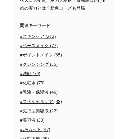
ベスコス受賞、夏の大本命！最高峰日焼け止
めの実力とは？新色ローズも登場
関連キーワード
#スキンケア (212)
#ベースメイク (77)
#ポイントメイク (65)
#クレンジング (36)
#洗顔 (74)
#化粧水 (73)
#乳液・保湿液 (46)
#スペシャルケア (38)
#先行型美容液 (22)
#美容液 (33)
#UVカット (47)
#化粧下地 (29)