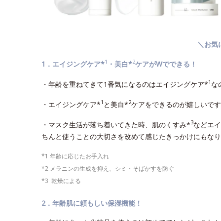
＼お気
1
2
1．エイジングケア*
・美白*
ケアがWでできる！
1
・年齢を重ねてきて1番気になるのはエイジングケア*
な
1
2
・エイジングケア*
と美白*
ケアをできるのが嬉しいです
3
・マスク生活が落ち着いてきた時、肌のくすみ*
などエイ
ちんと使うことの大切さを改めて感じたきっかけにもなり
*1 年齢に応じたお手入れ
*2 メラニンの生成を抑え、シミ・そばかすを防ぐ
*3 乾燥による
2．年齢肌に頼もしい保湿機能！