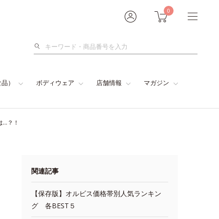
0
検
索
食品）
ボディウェア
店舗情報
マガジン
は…？！
関連記事
【保存版】オルビス価格帯別人気ランキン
グ 各BEST５