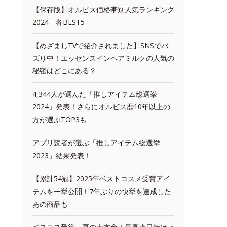
【保存版】オルビス価格帯別人気ランキング
2024 各BEST5
【めざましTVで紹介されました】SNSでバ
ズり中！エッセンスインヘアミルクの人気の
秘密はどこにある？
4,344人が選んだ「推しアイテム総選挙
2024」発表！さらにオルビス歴10年以上の
方が選ぶTOP3も
アプリ読者が選ぶ「推しアイテム総選挙
2023」結果発表！
【累計54冠】2025年ベストコスメ受賞アイ
テムを一挙公開！7年ぶりの快挙を達成した
あの商品も