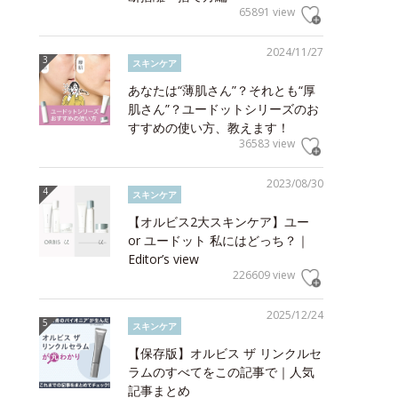
65891 view
2024/11/27
スキンケア
あなたは“薄肌さん”？それとも“厚
肌さん”？ユードットシリーズのお
すすめの使い方、教えます！
36583 view
2023/08/30
スキンケア
【オルビス2大スキンケア】ユー
or ユードット 私にはどっち？｜
Editor’s view
226609 view
2025/12/24
スキンケア
【保存版】オルビス ザ リンクルセ
ラムのすべてをこの記事で｜人気
記事まとめ