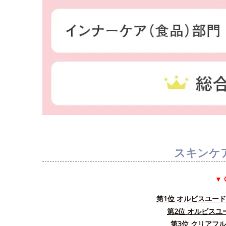
スキンケ
▼ 
第1位 オルビスユー
第2位 オルビス
第3位 クリアフ