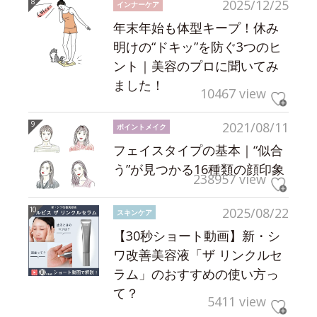
2025/12/25
インナーケア
年末年始も体型キープ！休み
明けの“ドキッ”を防ぐ3つのヒ
ント｜美容のプロに聞いてみ
ました！
10467 view
2021/08/11
ポイントメイク
フェイスタイプの基本｜“似合
う”が見つかる16種類の顔印象
238957 view
2025/08/22
スキンケア
【30秒ショート動画】新・シ
ワ改善美容液「ザ リンクルセ
ラム」のおすすめの使い方っ
て？
5411 view