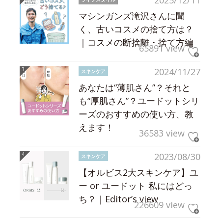
2025/12/11
マシンガンズ滝沢さんに聞
く、古いコスメの捨て方は？
｜コスメの断捨離・捨て方編
65891 view
2024/11/27
スキンケア
あなたは“薄肌さん”？それと
も“厚肌さん”？ユードットシリ
ーズのおすすめの使い方、教
えます！
36583 view
2023/08/30
スキンケア
【オルビス2大スキンケア】ユ
ー or ユードット 私にはどっ
ち？｜Editor’s view
226609 view