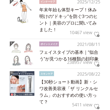
2025/12/25
インナーケア
年末年始も体型キープ！休み
明けの“ドキッ”を防ぐ3つのヒ
ント｜美容のプロに聞いてみ
ました！
10467 view
2021/08/11
ポイントメイク
フェイスタイプの基本｜“似合
う”が見つかる16種類の顔印象
238957 view
2025/08/22
スキンケア
【30秒ショート動画】新・シ
ワ改善美容液「ザ リンクルセ
ラム」のおすすめの使い方っ
て？
5411 view