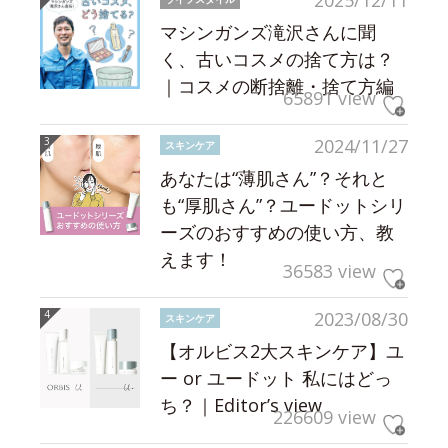
2025/12/11
マシンガンズ滝沢さんに聞
く、古いコスメの捨て方は？
｜コスメの断捨離・捨て方編
65891 view
2024/11/27
スキンケア
あなたは“薄肌さん”？それと
も“厚肌さん”？ユードットシリ
ーズのおすすめの使い方、教
えます！
36583 view
2023/08/30
スキンケア
【オルビス2大スキンケア】ユ
ー or ユードット 私にはどっ
ち？｜Editor’s view
226609 view