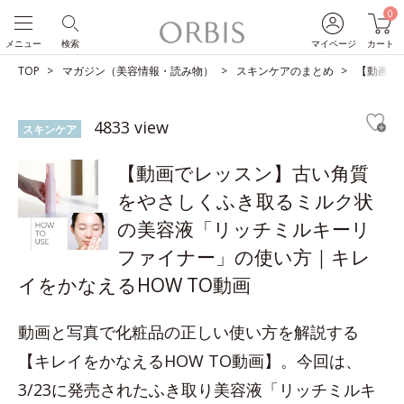
0
メニュー
検索
マイページ
カート
TOP
マガジン（美容情報・読み物）
スキンケアのまとめ
【動画で
4833 view
スキンケア
【動画でレッスン】古い角質
をやさしくふき取るミルク状
の美容液「リッチミルキーリ
ファイナー」の使い方｜キレ
イをかなえるHOW TO動画
動画と写真で化粧品の正しい使い方を解説する
【キレイをかなえるHOW TO動画】。今回は、
3/23に発売されたふき取り美容液「リッチミルキ