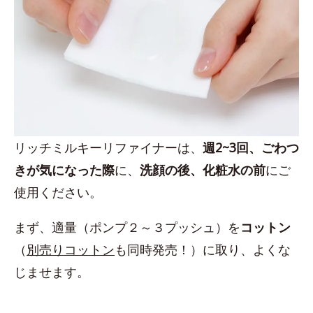
リッチミルキーリファイナーは、
週2~3回、ごわつ
きが気になった際
に、
洗顔の後、化粧水の前
にご
使用ください。
まず、適量（ポンプ２～３プッシュ）を
コットン
（
別売りコットン
も同時発売！）に取り、よくな
じませます。