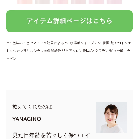
*１色味のこと *２メイク効果による *３水添ポリイソブテン=保湿成分 *4トリエ
トキシカプリリルシラン＝保湿成分 *5ヒアルロン酸Na/スクワラン/加水分解コラ
ーゲン
教えてくれたのは…
YANAGINO
見た目年齢を若々しく保つエイ