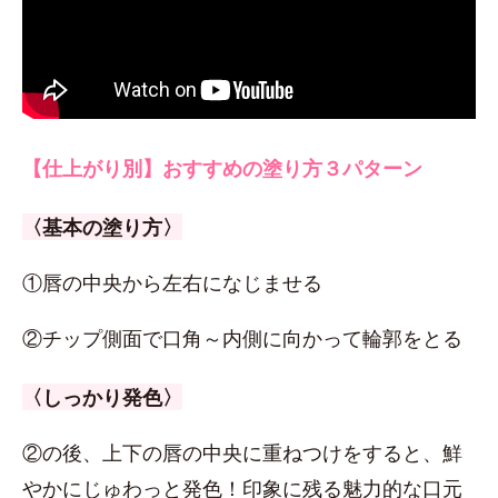
【仕上がり別】おすすめの塗り方３パターン
〈基本の塗り方〉
①唇の中央から左右になじませる
②チップ側面で口角～内側に向かって輪郭をとる
〈しっかり発色〉
②の後、上下の唇の中央に重ねつけをすると、鮮
やかにじゅわっと発色！印象に残る魅力的な口元