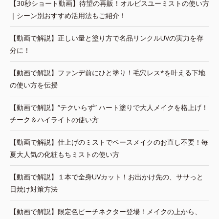
【30秒ショート動画】待望の再販！オルビスユーミストの使い方
｜シーン別おすすめ活用法もご紹介！
【動画で解説】正しい量と塗り方で名品リンクルUVの実力を存
分に！
【動画で解説】ファンデ前にひと塗り！毛穴レス*を叶える下地
の使い方を伝授
【動画で解説】“テクいらず” ハート塗りで大人メイクを格上げ！
チーク＆ハイライトの使い方
【動画で解説】仕上げのミストでベースメイクのお直し不要！毎
夏大人気の化粧もちミストの使い方
【動画で解説】１本で全身UVカット！お出かけ先の、ササっと
日焼け対策方法
【動画で解説】限定色ピーチネクター登場！メイクの上から、