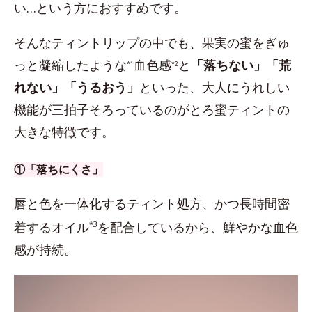
い…という方におすすめです。
そんなティントリップの中でも、果実の蜜をぎゅ
っと凝縮したような
血色感
と
「落ちない」「荒
*1
*2
れない」「うるおう」
といった、大人にうれしい
機能が三拍子そろっているのがとろ蜜ティントの
大きな特徴です。
①「落ちにくさ」
唇と色を一体化するティント処方、かつ長時間密
着するオイル
*3
を配合しているから、鮮やかな血色
感が持続。