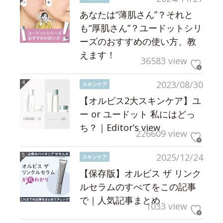
あなたは“薄肌さん”？それと
も“厚肌さん”？ユードットシリ
ーズのおすすめの使い方、教
えます！
36583 view
2023/08/30
スキンケア
【オルビス2大スキンケア】ユ
ー or ユードット 私にはどっ
ち？｜Editor’s view
226609 view
2025/12/24
スキンケア
【保存版】オルビス ザ リンク
ルセラムのすべてをこの記事
で｜人気記事まとめ
1033 view