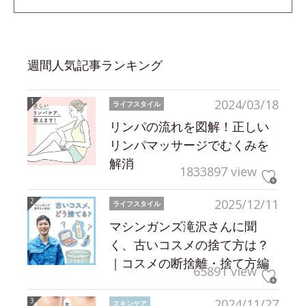
週間人気記事ランキング
2024/03/18
ライフスタイル
リンパの流れを図解！正しい
リンパマッサージでむくみを
解消
1833897 view
2025/12/11
ライフスタイル
マシンガンズ滝沢さんに聞
く、古いコスメの捨て方は？
｜コスメの断捨離・捨て方編
65891 view
2024/11/27
スキンケア