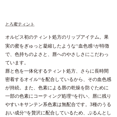
とろ蜜ティント
オルビス初のティント処方のリップアイテム。果
実の蜜をぎゅっと凝縮したような
血色感
が特徴
*1
*2
で、色持ちのよさと、唇へのやさしさにこだわっ
ています。
唇と色を一体化するティント処方、さらに長時間
密着するオイル
を配合しているから、その血色感
*3
が持続。また、色素による唇の乾燥を防ぐために
一部の色素にコーティング処理
を行い、唇に残り
*4
やすいキサンテン系色素は無配合です。3種のうる
おい成分
を贅沢に配合しているため、ぷるんとし
*5