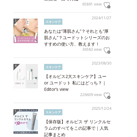
65891 view
2024/11/27
スキンケア
あなたは“薄肌さん”？それとも“厚
肌さん”？ユードットシリーズのお
すすめの使い方、教えます！
36583 view
2023/08/30
スキンケア
【オルビス2大スキンケア】ユー
or ユードット 私にはどっち？｜
Editor’s view
226609 view
2025/12/24
スキンケア
【保存版】オルビス ザ リンクルセ
ラムのすべてをこの記事で｜人気
記事まとめ