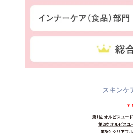
スキンケ
▼ 
第1位 オルビスユー
第2位 オルビス
第3位 クリアフ