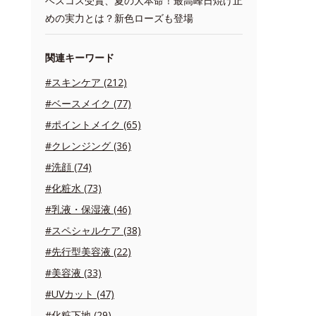
ベスコス受賞、夏の大本命！最高峰日焼け止
めの実力とは？新色ローズも登場
関連キーワード
#スキンケア (212)
#ベースメイク (77)
#ポイントメイク (65)
#クレンジング (36)
#洗顔 (74)
#化粧水 (73)
#乳液・保湿液 (46)
#スペシャルケア (38)
#先行型美容液 (22)
#美容液 (33)
#UVカット (47)
#化粧下地 (29)