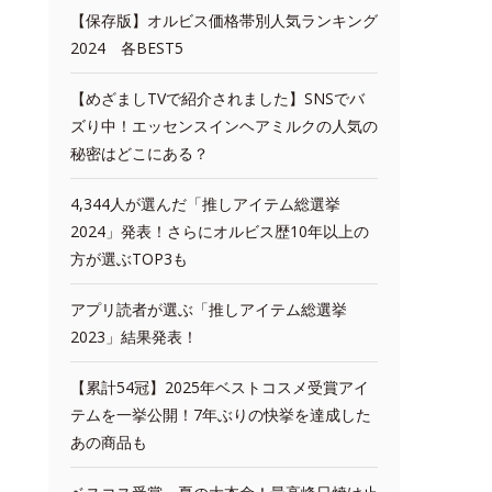
【保存版】オルビス価格帯別人気ランキング
2024 各BEST5
【めざましTVで紹介されました】SNSでバ
ズり中！エッセンスインヘアミルクの人気の
秘密はどこにある？
4,344人が選んだ「推しアイテム総選挙
2024」発表！さらにオルビス歴10年以上の
方が選ぶTOP3も
アプリ読者が選ぶ「推しアイテム総選挙
2023」結果発表！
【累計54冠】2025年ベストコスメ受賞アイ
テムを一挙公開！7年ぶりの快挙を達成した
あの商品も