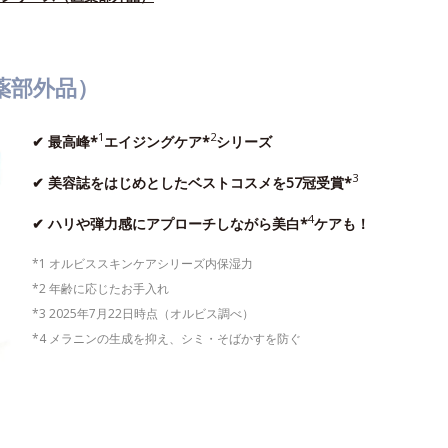
薬部外品）
1
2
✔ 最高峰*
エイジングケア*
シリーズ
3
✔ 美容誌をはじめとしたベストコスメを57冠受賞*
4
✔ ハリや弾力感にアプローチしながら美白*
ケアも！
*1 オルビススキンケアシリーズ内保湿力
*2 年齢に応じたお手入れ
*3 2025年7月22日時点（オルビス調べ）
*4 メラニンの生成を抑え、シミ・そばかすを防ぐ