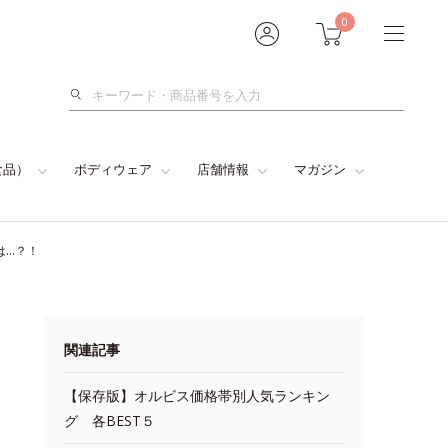
0
検
索
食品）
ボディウェア
店舗情報
マガジン
は…？！
関連記事
【保存版】オルビス価格帯別人気ランキン
グ 各BEST５