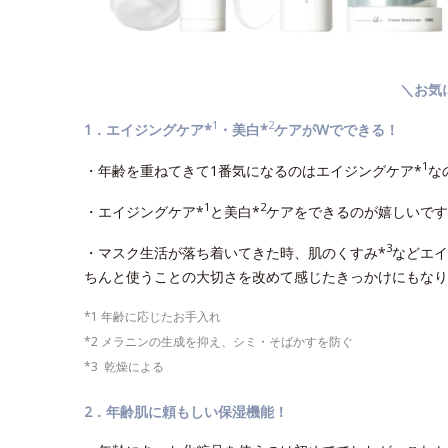
＼お気
1
2
1．エイジングケア*
・美白*
ケアがWでできる！
1
・年齢を重ねてきて1番気になるのはエイジングケア*
な
1
2
・エイジングケア*
と美白*
ケアをできるのが嬉しいです
3
・マスク生活が落ち着いてきた時、肌のくすみ*
などエイ
ちんと使うことの大切さを改めて感じたきっかけにもなり
*1 年齢に応じたお手入れ
*2 メラニンの生成を抑え、シミ・そばかすを防ぐ
*3 乾燥による
2．年齢肌に頼もしい保湿機能！