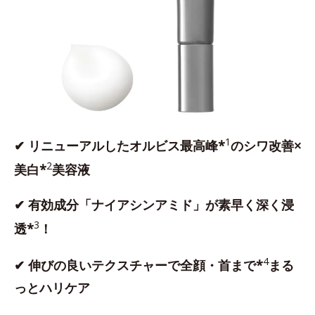
1
✔ リニューアルしたオルビス最高峰*
のシワ改善×
2
美白*
美容液
✔ 有効成分「ナイアシンアミド」が素早く深く浸
3
透*
！
4
✔ 伸びの良いテクスチャーで全顔・首まで*
まる
っとハリケア