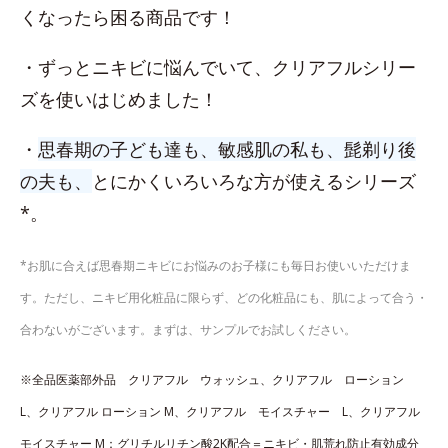
くなったら困る商品です！
・ずっとニキビに悩んでいて、クリアフルシリー
ズを使いはじめました！
・
思春期の子ども達も、敏感肌の私も、髭剃り後
の夫も、
とにかくいろいろな方が使えるシリーズ
*。
*お肌に合えば思春期ニキビにお悩みのお子様にも毎日お使いいただけま
す。ただし、ニキビ用化粧品に限らず、どの化粧品にも、肌によって合う・
合わないがございます。まずは、サンプルでお試しください。
※全品医薬部外品 クリアフル ウォッシュ、​クリアフル ローション
L、​クリアフル ローション M、クリアフル モイスチャー L、クリアフル
モイスチャー M：グリチルリチン酸2K配合＝ニキビ・肌荒れ防止有効成分