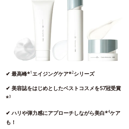
1
2
✔ 最高峰*
エイジングケア*
シリーズ
✔ 美容誌をはじめとしたベストコスメを57冠受賞
3
*
4
✔ ハリや弾力感にアプローチしながら美白*
ケア
も！