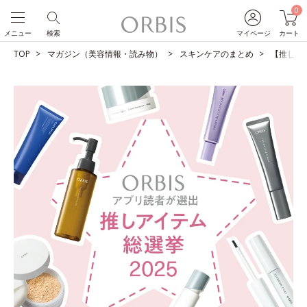
0
メニュー
検索
マイページ
カート
TOP
マガジン（美容情報・読み物）
スキンケアのまとめ
【推しア