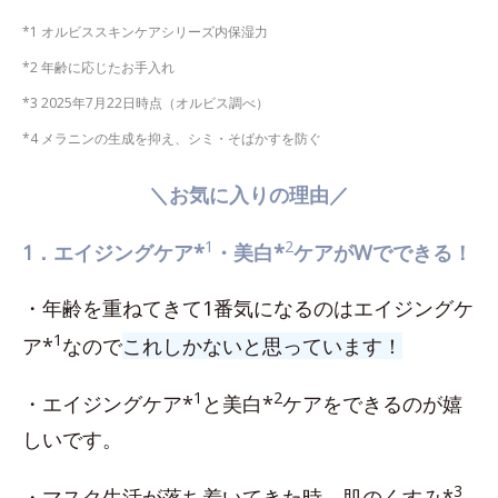
*1 オルビススキンケアシリーズ内保湿力
*2 年齢に応じたお手入れ
*3 2025年7月22日時点（オルビス調べ）
*4 メラニンの生成を抑え、シミ・そばかすを防ぐ
＼お気に入りの理由／
1
2
1．エイジングケア*
・美白*
ケアがWでできる！
・年齢を重ねてきて1番気になるのはエイジングケ
1
ア*
なので
これしかないと思っています！
1
2
・エイジングケア*
と美白*
ケアをできるのが嬉
しいです。
3
・マスク生活が落ち着いてきた時、肌のくすみ*