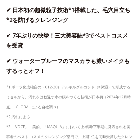
✔ 日本初の超微粒子技術*1搭載した、毛穴目立ち
*2を防げるクレンジング
✔ 7年ぶりの快挙！三大美容誌*3でベストコスメ
を受賞
✔ ウォータープルーフのマスカラも濃いメイクも
するっとオフ！
*1 ポーラ化成独自の（C12-20）アルキルグルコシド（=保湿）で形成する
ミセルから、汚れをはね返す水の膜をつくる技術が日本初（2024年12月時
点、J-GLOBALによる自社調べ）
*2 汚れによる
*3 「VOCE」「美的」「MAQUIA」において上半期/下半期に発表される美
容者のベスト コスメのクレンジング部門で、上期1位を同時受賞したクレン