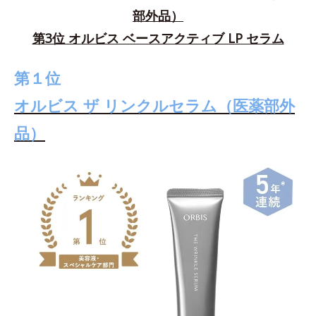
部外品）
第3位 オルビス ベースアクティブ LP セラム
第１位
オルビス ザ リンクルセラム（医薬部外
品）