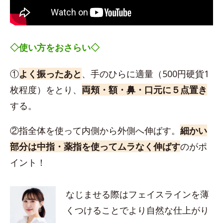
◇使い方をおさらい◇
①
よく振ったあと
、手のひらに適量（500円硬貨1
枚程度）をとり、
両頬・額・鼻・口元に５点置き
する。
②指全体を使って内側から外側へ伸ばす。
細かい
部分は中指・薬指を使ってムラなく伸ばす
のがポ
イント！
なじませる際はフェイスラインを薄
くつけることでより自然な仕上がり