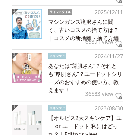
2025/12/11
ライフスタイル
マシンガンズ滝沢さんに聞
く、古いコスメの捨て方は？
｜コスメの断捨離・捨て方編
65891 view
2024/11/27
スキンケア
あなたは“薄肌さん”？それと
も“厚肌さん”？ユードットシリ
ーズのおすすめの使い方、教
えます！
36583 view
2023/08/30
スキンケア
【オルビス2大スキンケア】ユ
ー or ユードット 私にはどっ
ち？｜Editor’s view