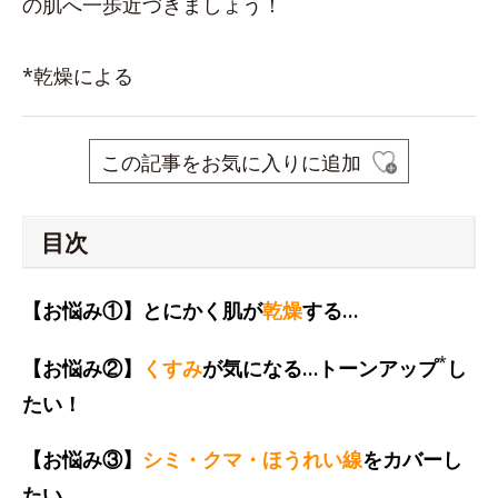
の肌へ一歩近づきましょう！
*乾燥による
この記事をお気に入りに追加
目次
【お悩み①】とにかく肌が
乾燥
する…
*
【お悩み②】
くすみ
が気になる…トーンアップ
し
たい！
【お悩み③】
シミ・クマ・ほうれい線
をカバーし
たい