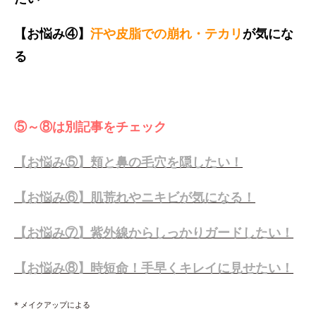
【お悩み④】
汗や皮脂での崩れ・テカリ
が気にな
る
⑤～⑧は別記事をチェック
【お悩み⑤】頬と鼻の毛穴を隠したい！
【お悩み⑥】肌荒れやニキビが気になる！
【お悩み⑦】紫外線からしっかりガードしたい！
【お悩み⑧】時短命！手早くキレイに見せたい！
* メイクアップによる