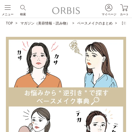
メニュー
検索
マイページ
カート
TOP
マガジン（美容情報・読み物）
ベースメイクのまとめ
【乾燥