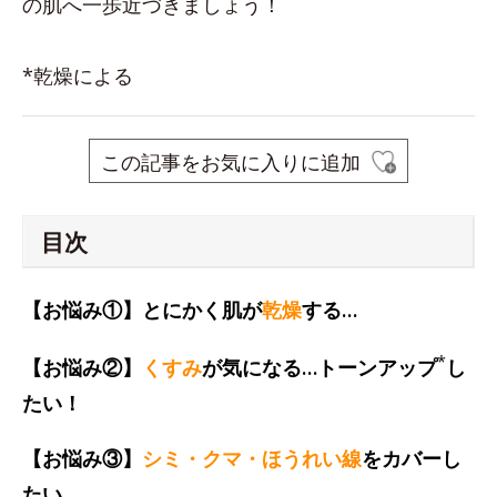
の肌へ一歩近づきましょう！
*乾燥による
この記事をお気に入りに追加
目次
【お悩み①】とにかく肌が
乾燥
する…
*
【お悩み②】
くすみ
が気になる…トーンアップ
し
たい！
【お悩み③】
シミ・クマ・ほうれい線
をカバーし
たい