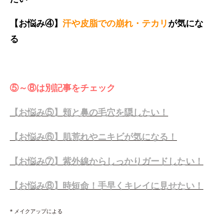
【お悩み④】
汗や皮脂での崩れ・テカリ
が気にな
る
⑤～⑧は別記事をチェック
【お悩み⑤】頬と鼻の毛穴を隠したい！
【お悩み⑥】肌荒れやニキビが気になる！
【お悩み⑦】紫外線からしっかりガードしたい！
【お悩み⑧】時短命！手早くキレイに見せたい！
* メイクアップによる