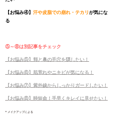
【お悩み④】
汗や皮脂での崩れ・テカリ
が気にな
る
⑤～⑧は別記事をチェック
【お悩み⑤】頬と鼻の毛穴を隠したい！
【お悩み⑥】肌荒れやニキビが気になる！
【お悩み⑦】紫外線からしっかりガードしたい！
【お悩み⑧】時短命！手早くキレイに見せたい！
* メイクアップによる