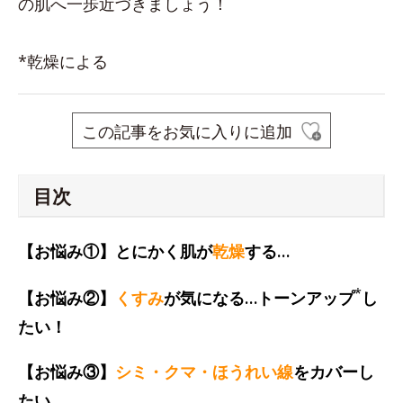
の肌へ一歩近づきましょう！
*乾燥による
この記事をお気に入りに追加
目次
【お悩み①】とにかく肌が
乾燥
する…
*
【お悩み②】
くすみ
が気になる…トーンアップ
し
たい！
【お悩み③】
シミ・クマ・ほうれい線
をカバーし
たい