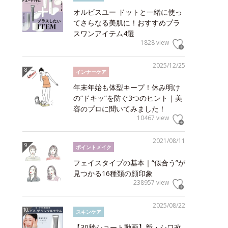
オルビスユー ドットと一緒に使っ
てさらなる美肌に！おすすめプラ
スワンアイテム4選
1828 view
2025/12/25
インナーケア
年末年始も体型キープ！休み明け
の“ドキッ”を防ぐ3つのヒント｜美
容のプロに聞いてみました！
10467 view
2021/08/11
ポイントメイク
フェイスタイプの基本｜“似合う”が
見つかる16種類の顔印象
238957 view
2025/08/22
スキンケア
【30秒ショート動画】新・シワ改