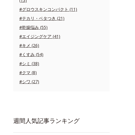
(13)
#グロウスキンコンパクト (11)
#テカリ・ベタつき (21)
#乾燥悩み (55)
#エイジングケア (41)
#キメ (26)
#くすみ (54)
#シミ (38)
#クマ (8)
#シワ (27)
週間人気記事ランキング