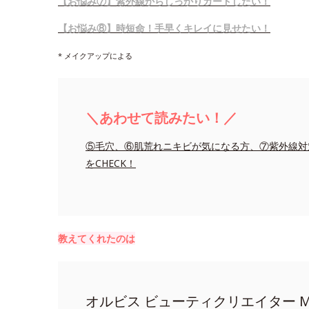
【お悩み⑦】紫外線からしっかりガードしたい！
【お悩み⑧】時短命！手早くキレイに見せたい！
* メイクアップによる
＼あわせて読みたい！／
⑤毛穴、⑥肌荒れニキビが気になる方、⑦紫外線対
をCHECK！
教えてくれたのは
オルビス ビューティクリエイター MI