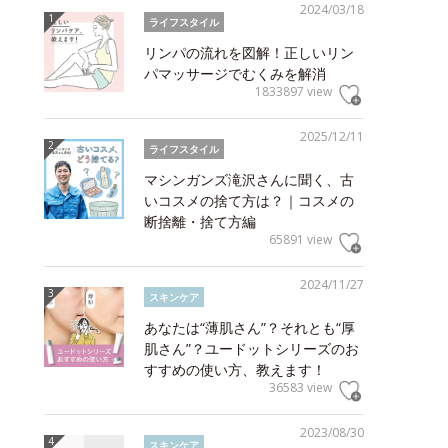
2024/03/18
ライフスタイル
リンパの流れを図解！正しいリン
パマッサージでむくみを解消
1833897 view
2025/12/11
ライフスタイル
マシンガンズ滝沢さんに聞く、古
いコスメの捨て方は？｜コスメの
断捨離・捨て方編
65891 view
2024/11/27
スキンケア
あなたは“薄肌さん”？それとも“厚
肌さん”？ユードットシリーズのお
すすめの使い方、教えます！
36583 view
2023/08/30
スキンケア