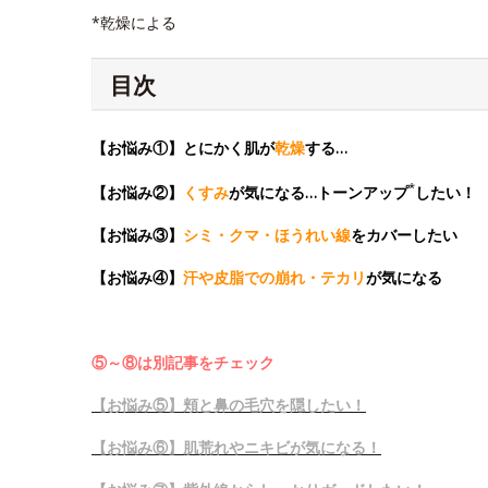
*乾燥による
目次
【お悩み①】とにかく肌が
乾燥
する…
*
【お悩み②】
くすみ
が気になる…トーンアップ
したい！
【お悩み③】
シミ・クマ・ほうれい線
をカバーしたい
【お悩み④】
汗や皮脂での崩れ・テカリ
が気になる
⑤～⑧は別記事をチェック
【お悩み⑤】頬と鼻の毛穴を隠したい！
【お悩み⑥】肌荒れやニキビが気になる！