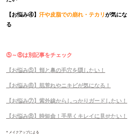
【お悩み④】
汗や皮脂での崩れ・テカリ
が気にな
る
⑤～⑧は別記事をチェック
【お悩み⑤】頬と鼻の毛穴を隠したい！
【お悩み⑥】肌荒れやニキビが気になる！
【お悩み⑦】紫外線からしっかりガードしたい！
【お悩み⑧】時短命！手早くキレイに見せたい！
* メイクアップによる