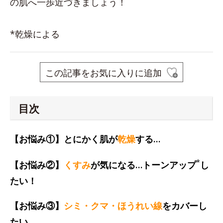
の肌へ一歩近づきましょう！
*乾燥による
この記事をお気に入りに追加
目次
【お悩み①】とにかく肌が
乾燥
する…
*
【お悩み②】
くすみ
が気になる…トーンアップ
し
たい！
【お悩み③】
シミ・クマ・ほうれい線
をカバーし
たい