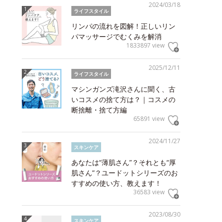
2024/03/18
ライフスタイル
リンパの流れを図解！正しいリン
パマッサージでむくみを解消
1833897 view
2025/12/11
ライフスタイル
マシンガンズ滝沢さんに聞く、古
いコスメの捨て方は？｜コスメの
断捨離・捨て方編
65891 view
2024/11/27
スキンケア
あなたは“薄肌さん”？それとも“厚
肌さん”？ユードットシリーズのお
すすめの使い方、教えます！
36583 view
2023/08/30
スキンケア