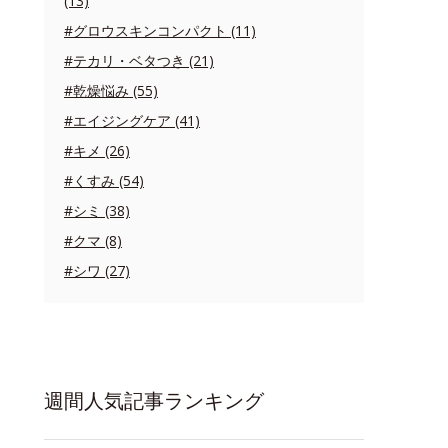
(13)
#グロウスキンコンパクト (11)
#テカリ・ベタつき (21)
#乾燥悩み (55)
#エイジングケア (41)
#キメ (26)
#くすみ (54)
#シミ (38)
#クマ (8)
#シワ (27)
週間人気記事ランキング