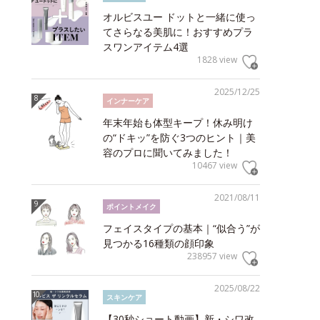
オルビスユー ドットと一緒に使っ
てさらなる美肌に！おすすめプラ
スワンアイテム4選
1828 view
2025/12/25
インナーケア
年末年始も体型キープ！休み明け
の“ドキッ”を防ぐ3つのヒント｜美
容のプロに聞いてみました！
10467 view
2021/08/11
ポイントメイク
フェイスタイプの基本｜“似合う”が
見つかる16種類の顔印象
238957 view
2025/08/22
スキンケア
【30秒ショート動画】新・シワ改