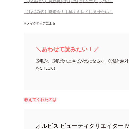
【お悩み⑦】紫外線からしっかりガードしたい！
【お悩み⑧】時短命！手早くキレイに見せたい！
* メイクアップによる
＼あわせて読みたい！／
⑤毛穴、⑥肌荒れニキビが気になる方、⑦紫外線対
をCHECK！
教えてくれたのは
オルビス ビューティクリエイター MI