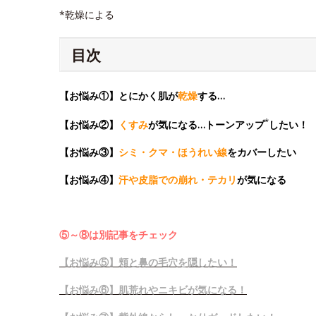
*乾燥による
目次
【お悩み①】とにかく肌が
乾燥
する…
*
【お悩み②】
くすみ
が気になる…トーンアップ
したい！
【お悩み③】
シミ・クマ・ほうれい線
をカバーしたい
【お悩み④】
汗や皮脂での崩れ・テカリ
が気になる
⑤～⑧は別記事をチェック
【お悩み⑤】頬と鼻の毛穴を隠したい！
【お悩み⑥】肌荒れやニキビが気になる！