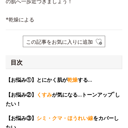
の肌へ一歩近づきましょう！
*乾燥による
この記事をお気に入りに追加
目次
【お悩み①】とにかく肌が
乾燥
する…
*
【お悩み②】
くすみ
が気になる…トーンアップ
し
たい！
【お悩み③】
シミ・クマ・ほうれい線
をカバーし
たい