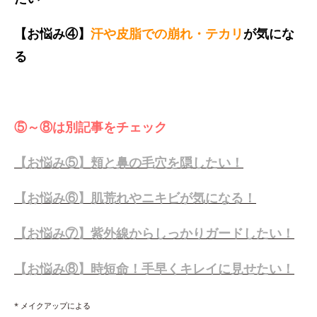
【お悩み④】
汗や皮脂での崩れ・テカリ
が気にな
る
⑤～⑧は別記事をチェック
【お悩み⑤】頬と鼻の毛穴を隠したい！
【お悩み⑥】肌荒れやニキビが気になる！
【お悩み⑦】紫外線からしっかりガードしたい！
【お悩み⑧】時短命！手早くキレイに見せたい！
* メイクアップによる