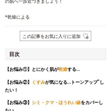
の肌へ一歩近づきましょう！
*乾燥による
この記事をお気に入りに追加
目次
【お悩み①】とにかく肌が
乾燥
する…
*
【お悩み②】
くすみ
が気になる…トーンアップ
し
たい！
【お悩み③】
シミ・クマ・ほうれい線
をカバーし
たい