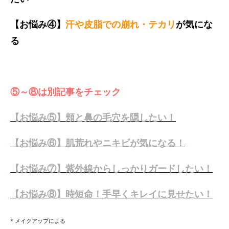
【お悩み④】
汗や皮脂での崩れ・テカリ
が気にな
る
⑤～⑧は別記事をチェック
【お悩み⑤】頬と鼻の毛穴を隠したい！
【お悩み⑥】肌荒れやニキビが気になる！
【お悩み⑦】紫外線からしっかりガードしたい！
【お悩み⑧】時短命！手早くキレイに見せたい！
* メイクアップによる