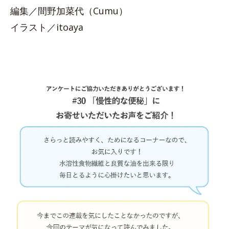
編集／間野加菜代（Cumu）
イラスト／itoaya