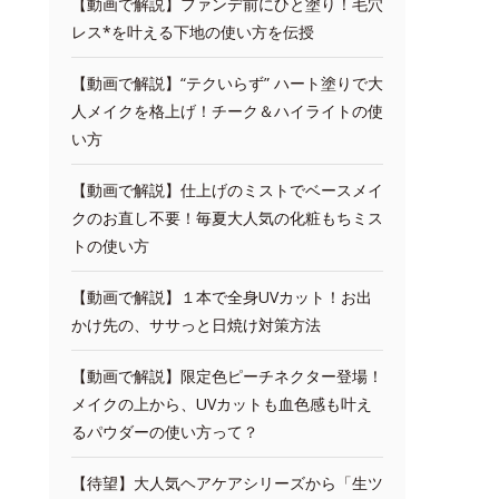
【動画で解説】ファンデ前にひと塗り！毛穴
レス*を叶える下地の使い方を伝授
【動画で解説】“テクいらず” ハート塗りで大
人メイクを格上げ！チーク＆ハイライトの使
い方
【動画で解説】仕上げのミストでベースメイ
クのお直し不要！毎夏大人気の化粧もちミス
トの使い方
【動画で解説】１本で全身UVカット！お出
かけ先の、ササっと日焼け対策方法
【動画で解説】限定色ピーチネクター登場！
メイクの上から、UVカットも血色感も叶え
るパウダーの使い方って？
【待望】大人気ヘアケアシリーズから「生ツ