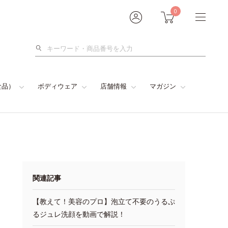
0
検
索
食品）
ボディウェア
店舗情報
マガジン
関連記事
【教えて！美容のプロ】泡立て不要のうるぷ
るジュレ洗顔を動画で解説！