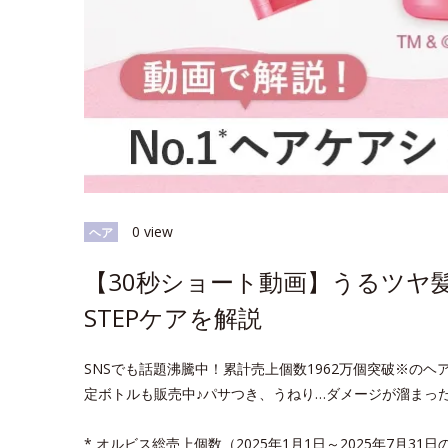
0 view
ヘア
【30秒ショート動画】うるツヤ髪
STEPケアを解説
SNSでも話題沸騰中！累計売上個数1962万個突破※の
定ボトルも販売中♪パサつき、うねり…ダメージが溜まっ
* オルビス総売上個数（2025年1月1日～2025年7月31