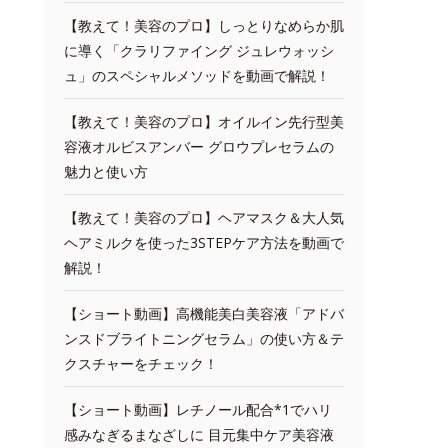
【教えて！美容のプロ】しっとりなめらか肌
に導く「クラリファイング ジュレウォッシ
ュ」のスペシャルメソッドを動画で解説！
【教えて！美容のプロ】オイルイン先行型美
容液オルビスアンバー グロウプレセラムの
魅力と使い方
【教えて！美容のプロ】ヘアマスク＆大人気
ヘアミルクを使った3STEPケア方法を動画で
解説！
【ショート動画】高機能美白美容液「アドバ
ンスドブライトニングセラム」の使い方＆テ
クスチャーをチェック！
【ショート動画】レチノール配合*1でハリ
感みなぎるまなざしに 目元集中ケア美容液