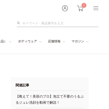
0
検
索
食品）
ボディウェア
店舗情報
マガジン
関連記事
【教えて！美容のプロ】泡立て不要のうるぷ
るジュレ洗顔を動画で解説！