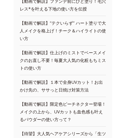
【動画で解説】ファンデ前にひと塗り！毛穴
レス*を叶える下地の使い方を伝授
【動画で解説】“テクいらず” ハート塗りで大
人メイクを格上げ！チーク＆ハイライトの使
い方
【動画で解説】仕上げのミストでベースメイ
クのお直し不要！毎夏大人気の化粧もちミス
トの使い方
【動画で解説】１本で全身UVカット！お出
かけ先の、ササっと日焼け対策方法
【動画で解説】限定色ピーチネクター登場！
メイクの上から、UVカットも血色感も叶え
るパウダーの使い方って？
【待望】大人気ヘアケアシリーズから「生ツ