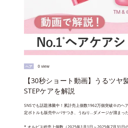
0 view
ヘア
【30秒ショート動画】うるツヤ髪
STEPケアを解説
SNSでも話題沸騰中！累計売上個数1962万個突破※の
定ボトルも販売中♪パサつき、うねり…ダメージが溜まっ
* オルビス総売上個数（2025年1月1日～2025年7月31