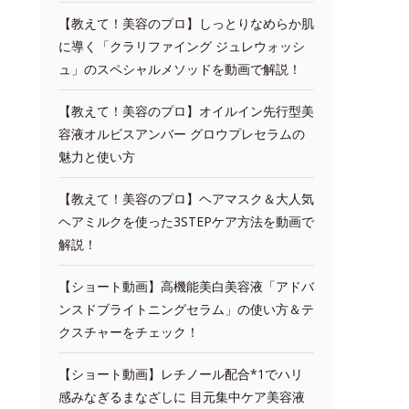
【教えて！美容のプロ】しっとりなめらか肌
に導く「クラリファイング ジュレウォッシ
ュ」のスペシャルメソッドを動画で解説！
【教えて！美容のプロ】オイルイン先行型美
容液オルビスアンバー グロウプレセラムの
魅力と使い方
【教えて！美容のプロ】ヘアマスク＆大人気
ヘアミルクを使った3STEPケア方法を動画で
解説！
【ショート動画】高機能美白美容液「アドバ
ンスドブライトニングセラム」の使い方＆テ
クスチャーをチェック！
【ショート動画】レチノール配合*1でハリ
感みなぎるまなざしに 目元集中ケア美容液