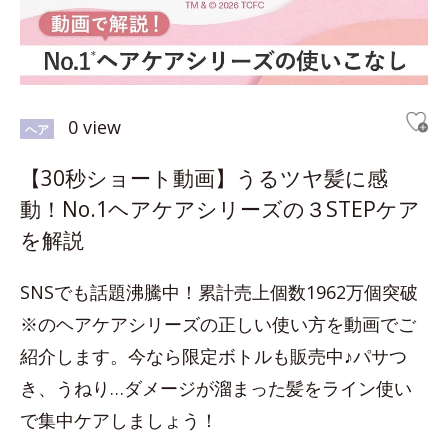
0 view
ヘア
【30秒ショート動画】うるツヤ髪に感
動！No.1ヘアケアシリーズの３STEPケア
を解説
SNSでも話題沸騰中！累計売上個数1962万個突破
※のヘアケアシリーズの正しい使い方を動画でご
紹介します。今なら限定ボトルも販売中♪パサつ
き、うねり…ダメージが溜まった髪をライン使い
で集中ケアしましょう！