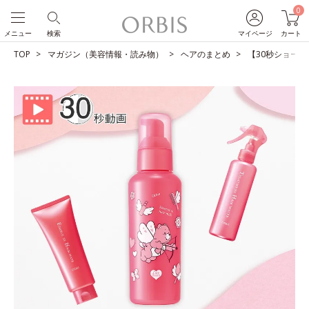
0
メニュー
検索
マイページ
カート
TOP
マガジン（美容情報・読み物）
ヘアのまとめ
【30秒ショート