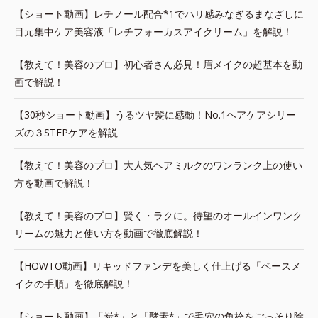
【ショート動画】レチノール配合*1でハリ感みなぎるまなざしに
目元集中ケア美容液「レチフォーカスアイクリーム」を解説！
【教えて！美容のプロ】初心者さん必見！眉メイクの超基本を動
画で解説！
【30秒ショート動画】うるツヤ髪に感動！No.1ヘアケアシリー
ズの３STEPケアを解説
【教えて！美容のプロ】大人気ヘアミルクのワンランク上の使い
方を動画で解説！
【教えて！美容のプロ】賢く・ラクに。待望のオールインワンク
リームの魅力と使い方を動画で徹底解説！
【HOWTO動画】リキッドファンデを美しく仕上げる「ベースメ
イクの手順」を徹底解説！
【ショート動画】「炭*」と「酵素*」で毛穴の角栓をごっそり除