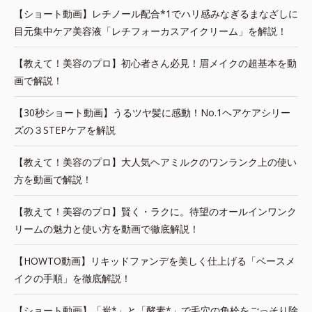
【ショート動画】レチノール配合*1でハリ感みなぎるまなざしに
目元集中ケア美容液「レチフォーカスアイクリーム」を解説！
【教えて！美容のプロ】初心者さん必見！眉メイクの超基本を動
画で解説！
【30秒ショート動画】うるツヤ髪に感動！No.1ヘアケアシリー
ズの３STEPケアを解説
【教えて！美容のプロ】大人気ヘアミルクのワンランク上の使い
方を動画で解説！
【教えて！美容のプロ】賢く・ラクに。待望のオールインワンク
リームの魅力と使い方を動画で徹底解説！
【HOWTO動画】リキッドファンデを美しく仕上げる「ベースメ
イクの手順」を徹底解説！
【ショート動画】「炭*」と「酵素*」で毛穴の角栓をごっそり除