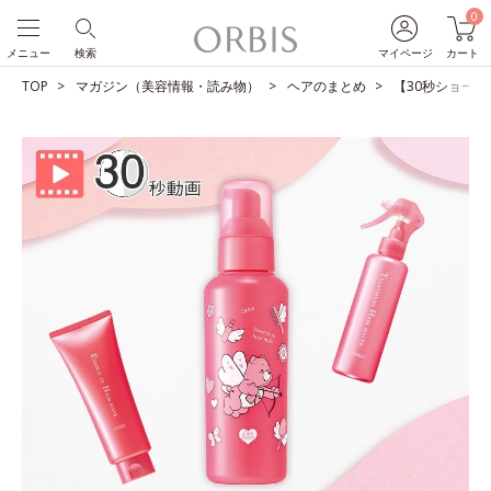
0
メニュー
検索
マイページ
カート
TOP
マガジン（美容情報・読み物）
ヘアのまとめ
【30秒ショート