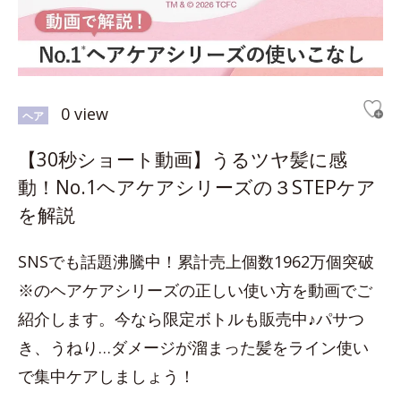
0 view
ヘア
【30秒ショート動画】うるツヤ髪に感
動！No.1ヘアケアシリーズの３STEPケア
を解説
SNSでも話題沸騰中！累計売上個数1962万個突破
※のヘアケアシリーズの正しい使い方を動画でご
紹介します。今なら限定ボトルも販売中♪パサつ
き、うねり…ダメージが溜まった髪をライン使い
で集中ケアしましょう！