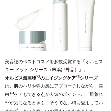
美容誌のベストコスメを多数受賞する「オルビス
ユー ドット シリーズ（医薬部外品）」。
*2
*3
オルビス最高峰
のエイジングケア
シリーズ
は、肌のハリや弾力感にアプローチしながら、美
4
白*
ケアもできる点が人気のポイント。「肌荒れ
5
*
が気になるときも、そうでない時も愛用してい
6
ます*
」という嬉しいお声もいただきました。