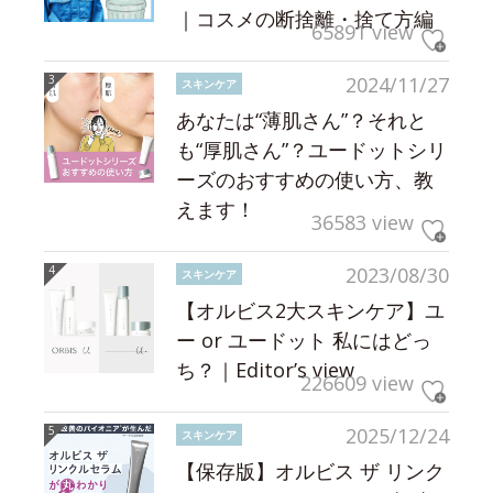
｜コスメの断捨離・捨て方編
65891 view
2024/11/27
スキンケア
あなたは“薄肌さん”？それと
も“厚肌さん”？ユードットシリ
ーズのおすすめの使い方、教
えます！
36583 view
2023/08/30
スキンケア
【オルビス2大スキンケア】ユ
ー or ユードット 私にはどっ
ち？｜Editor’s view
226609 view
2025/12/24
スキンケア
【保存版】オルビス ザ リンク