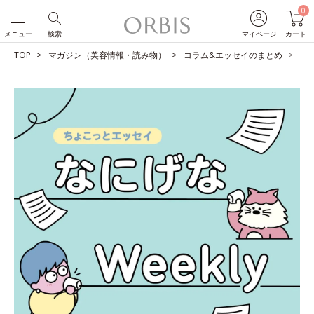
0
メニュー
検索
マイページ
カート
TOP
マガジン（美容情報・読み物）
コラム&エッセイのまとめ
日